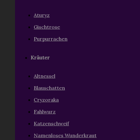
Purpurrachen
Kräuter
Altnessel
Blauschatten
Cryzoraka
Fahlwurz
Katzenschweif
Namenloses Wunderkraut
Niiro
Sternenblut
Wolfsträne