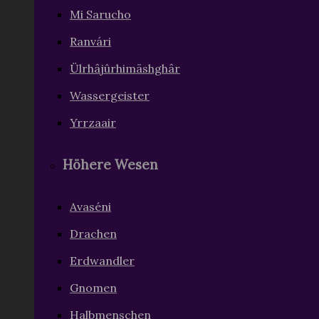
Wassergeister
Yrrzaair
Höhere Wesen
Avaséni
Drachen
Erdwandler
Gnomen
Halbmenschen
Knochenbrecher
Meerlinge
Mursogi