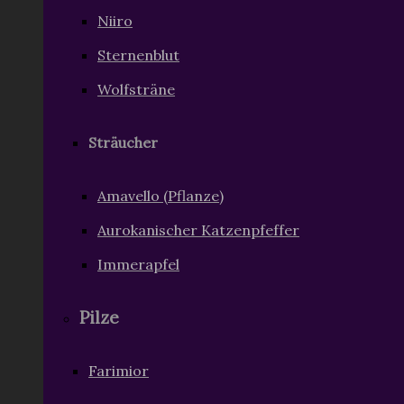
Sträucher
Amavello (Pflanze)
Aurokanischer Katzenpfeffer
Immerapfel
Pilze
Farimior
Tiere
Haustiere