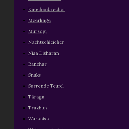
Nachtschleicher
Nisa Disharan
Ranchar
Snuks
Surrende Teufel
Târaga
Truzhun
Waranisa
Woloowa da-kelwa
Wraschag
Alle anzeigen (3)
Weniger anzeigen