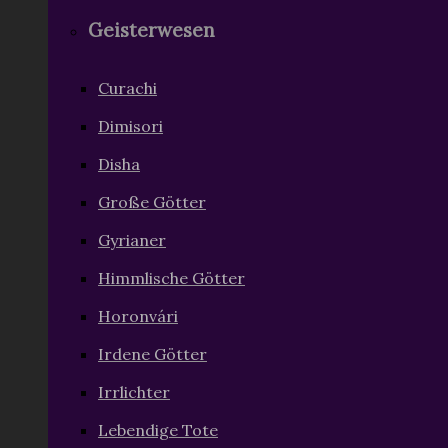
Dimisori
Disha
Große Götter
Gyrianer
Himmlische Götter
Horonvári
Irdene Götter
Irrlichter
Lebendige Tote
Mi Sarucho
Ranvári
Ülrhâjûrhimäshghâr