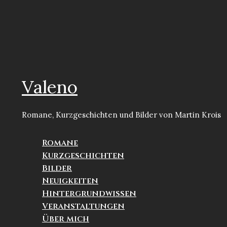
Zum
Inhalt
Valeno
springen
Romane, Kurzgeschichten und Bilder von Martin Krois
Romane
Kurzgeschichten
Bilder
Neuigkeiten
Hintergrundwissen
Veranstaltungen
Über mich
Suchen
Von
Martin Krois
/
27.05.2026