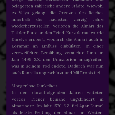
belagerten zahlreiche andere Städte. Wiewohl
es Valya gelang, die Grenzen des Reiches
innerhalb der nächsten vierzig Jahre
wiederherzustellen, verloren die Almári das
Tal der Emra an den Feind. Kurz darauf wurde
Darelva erobert, wodurch die Almári auch in
Loramar an Einfluss einbüßten. In einer
verzweifelten Bemühung versuchte Ilmo im
Jahr 1499 S.Z. den
Umcalorion
anzugreifen,
was in seinem Tod endete. Dadurch war nun
auch Ranralla ungeschützt und Mil Eronis fiel.
Morgenlose Dunkelheit
In den darauffolgenden Jahren wüteten
Voréos’ Diener beinahe ungehindert in
Almarinore. Im Jahr 1570 S.Z. fiel
Agar Dursol
als letzte Festung der Almári im Westen.