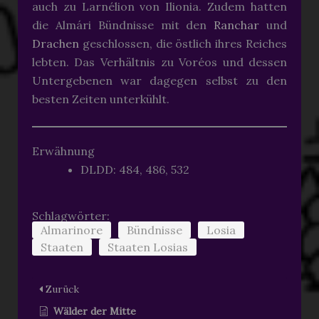
auch zu Larnélion von Ilionia. Zudem hatten
die Almári Bündnisse mit den
Ranchar
und
Drachen
geschlossen, die östlich ihres Reiches
lebten. Das Verhältnis zu Voréos und dessen
Untergebenen war dagegen selbst zu den
besten Zeiten unterkühlt.
Erwähnung
DLDD: 484, 486, 532
Schlagwörter:
Almarinore
Bündnisse
Losia
Staaten
Staaten Losias
Zurück
Wälder der Mitte