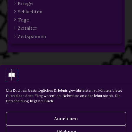
Kriege
Schlachten
Tage
Zeitalter
Zeitspannen
ZURÜCK
WEITER
Um Euch ein bestmögliches Erlebnis gewährleisten zu können, bietet
Euch diese Seite "Teigwaren" an. Nehmt sie an oder lehnt sie ab. Die
Entscheidung liegt bei Euch.
Copyright © 2026 Martin Krois
Annehmen
Datenschutz
Ablehnen