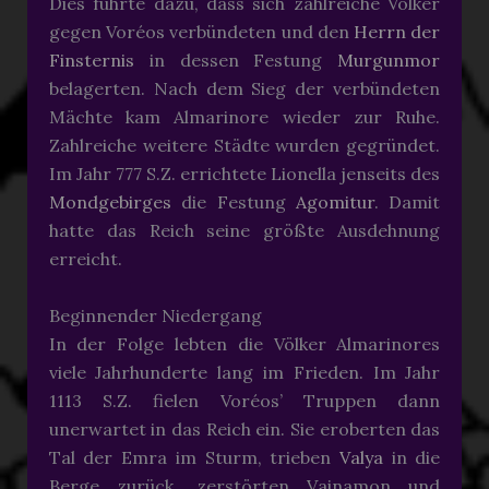
Dies führte dazu, dass sich zahlreiche Völker
gegen Voréos verbündeten und den
Herrn der
Finsternis
in dessen Festung
Murgunmor
belagerten. Nach dem Sieg der verbündeten
Mächte kam Almarinore wieder zur Ruhe.
Zahlreiche weitere Städte wurden gegründet.
Im Jahr 777 S.Z. errichtete Lionella jenseits des
Mondgebirges
die Festung
Agomitur
. Damit
hatte das Reich seine größte Ausdehnung
erreicht.
Beginnender Niedergang
In der Folge lebten die Völker Almarinores
viele Jahrhunderte lang im Frieden. Im Jahr
1113 S.Z. fielen Voréos’ Truppen dann
unerwartet in das Reich ein. Sie eroberten das
Tal der Emra im Sturm, trieben
Valya
in die
Berge zurück, zerstörten Vainamon und