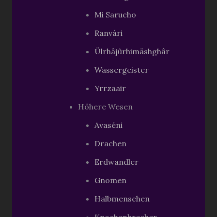
Mi Sarucho
Ranvári
Ülrhâjûrhimäshghâr
Wassergeister
Yrrzaair
Höhere Wesen
Avaséni
Drachen
Erdwandler
Gnomen
Halbmenschen
Knochenbrecher