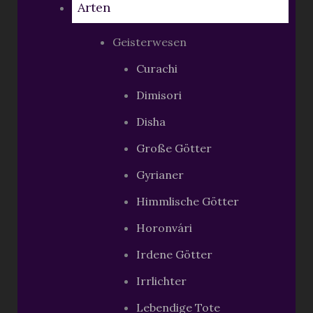
Arten
Geisterwesen
Curachi
Dimisori
Disha
Große Götter
Gyrianer
Himmlische Götter
Horonvári
Irdene Götter
Irrlichter
Lebendige Tote