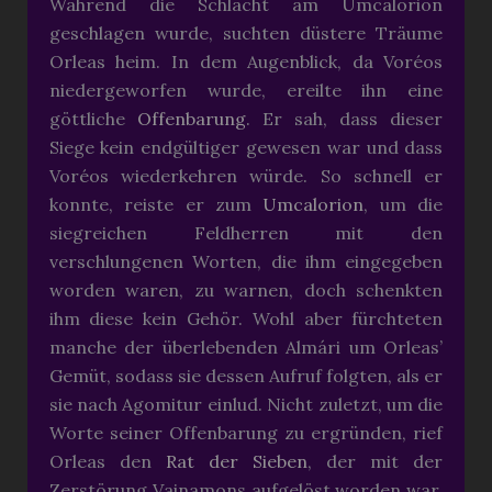
Während die Schlacht am Umcalorion
geschlagen wurde, suchten düstere Träume
Orleas heim. In dem Augenblick, da Voréos
niedergeworfen wurde, ereilte ihn eine
göttliche
Offenbarung
. Er sah, dass dieser
Siege kein endgültiger gewesen war und dass
Voréos wiederkehren würde. So schnell er
konnte, reiste er zum
Umcalorion
, um die
siegreichen Feldherren mit den
verschlungenen Worten, die ihm eingegeben
worden waren, zu warnen, doch schenkten
ihm diese kein Gehör. Wohl aber fürchteten
manche der überlebenden Almári um Orleas’
Gemüt, sodass sie dessen Aufruf folgten, als er
sie nach Agomitur einlud. Nicht zuletzt, um die
Worte seiner Offenbarung zu ergründen, rief
Orleas den
Rat der Sieben
, der mit der
Zerstörung Vainamons aufgelöst worden war,