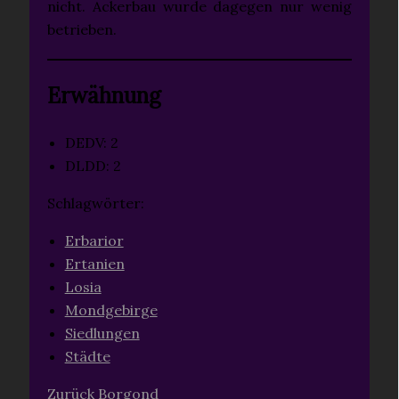
nicht. Ackerbau wurde dagegen nur wenig
betrieben.
Erwähnung
DEDV: 2
DLDD: 2
Schlagwörter:
Erbarior
Ertanien
Losia
Mondgebirge
Siedlungen
Städte
Zurück
Borgond