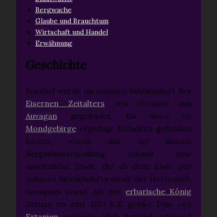
Bergwache
Glaube und Brauchtum
Wirtschaft und Handel
Erwähnung
Geschichte
Bornhel wurde im neunten Jahrhundert des
Eisernen Zeitalters
von Orvolori aus
Auvagan
gegründet. Da diese im
Mondgebirge
ergiebige Erzadern gefunden
hatten, wurde das der kleinen
Bergarbeitersiedlung schnell eine
ansehnliche Stadt, die ab dem Ende des
zehnten Jahrhunderts unter der Herrschaft
Auvagans stand. Als der
erbarische König
Xeruan im Jahr 1267 E.Z. große Teile von
Ertanien
eroberte, blieb Bornhel aufgrund