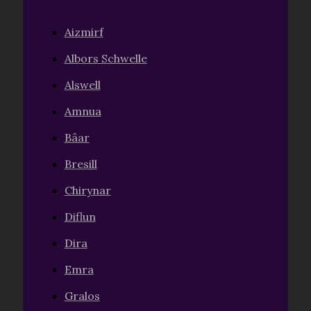
Aizmirf
Albors Schwelle
Alswell
Amnua
Bâar
Bresill
Chirynar
Diflun
Dira
Emra
Gralos