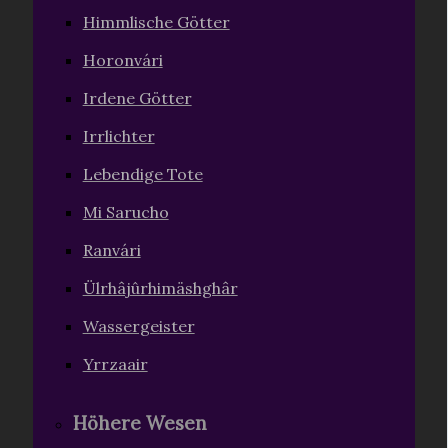
Himmlische Götter
Horonvári
Irdene Götter
Irrlichter
Lebendige Tote
Mi Sarucho
Ranvári
Ülrhâjûrhimäshghâr
Wassergeister
Yrrzaair
Höhere Wesen