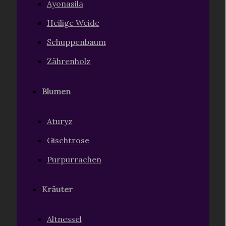
Ayonasila
Heilige Weide
Schuppenbaum
Zährenholz
Blumen
Aturyz
Gischtrose
Purpurrachen
Kräuter
Altnessel