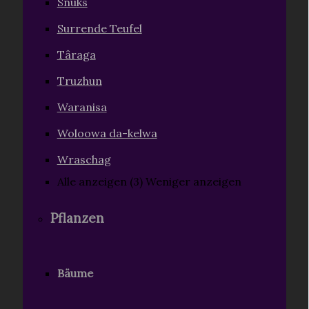
Snuks
Surrende Teufel
Târaga
Truzhun
Waranisa
Woloowa da-kelwa
Wraschag
Alle anzeigen (3)
Weniger anzeigen
Pflanzen
Bäume