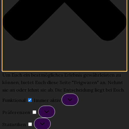
Um Euch ein bestmögliches Erlebnis gewährleisten zu
können, bietet Euch diese Seite "Teigwaren" an. Nehmt
sie an oder lehnt sie ab. Die Entscheidung liegt bei Euch.
Funktional
Funktional
Immer aktiv
Präferenzen
Präferenzen
Statistiken
Statistiken