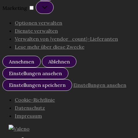
Marketing
Marketing
Optionen verwalten
Dienste verwalten
Verwalten von {vendor_count}-Lieferanten
Lese mehr über diese Zwecke
Annehmen
Ablehnen
Einstellungen ansehen
Einstellungen speichern
Einstellungen ansehen
Cookie-Richtlinie
Datenschutz
Impressum
Zum
Inhalt