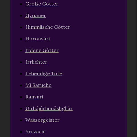
Große Götter
Gyrianer
Himmlische Götter
Horonvári
Irdene Götter
Irrlichter
Lebendige Tote
Mi Sarucho
Ranvári
Ülrhâjûrhimäshghâr
Wassergeister
Yrrzaair