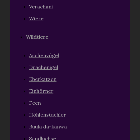
Verachani
Wiere
Wildtiere
Aschenvögel
Drachenigel
Eberkatzen
Einhörner
Feen
Höhlenstachler
Ruula da-kanwa
Sandluchse