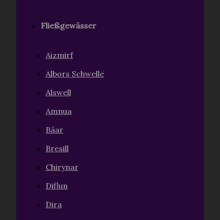
Fließgewässer
Aizmirf
Albors Schwelle
Alswell
Amnua
Bâar
Bresill
Chirynar
Diflun
Dira