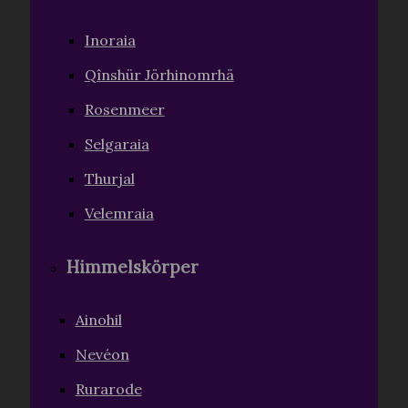
Inoraia
Qînshür Jörhinomrhä
Rosenmeer
Selgaraia
Thurjal
Velemraia
Himmelskörper
Ainohil
Nevéon
Rurarode