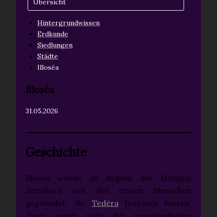
Übersicht
Hintergrundwissen
Erdkunde
Siedlungen
Städte
Illoséa
Illoséa
31.05.2026
Geschichte
Illoséa wurde zu Beginn des Heiligen
Zeitalters von den ersten Menschen
gegründet, die
Tedéra
betreten hatten.
Zwar zogen viele der ursprünglichen