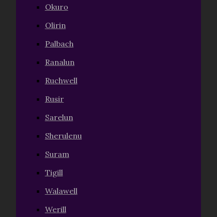
Okuro
Olirin
Palbach
Ranalun
Ruchwell
Rusir
Sarelun
Sherulenu
Suram
Tigill
Walawell
Werill