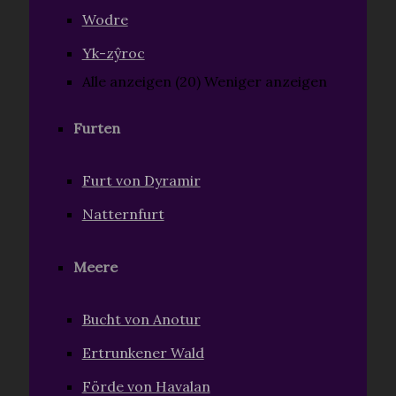
Wodre
Yk-zŷroc
Alle anzeigen (20)
Weniger anzeigen
Furten
Furt von Dyramir
Natternfurt
Meere
Bucht von Anotur
Ertrunkener Wald
Förde von Havalan