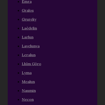
Emra
Gralos
Grureky
Laëdelin
Larlun
Lavelunva
Leralun
Lhîm Gôro
Lyma
Mealun
Naumin
Necon