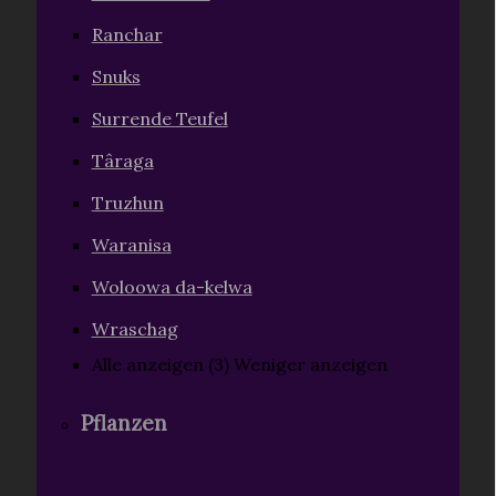
Ranchar
Snuks
Surrende Teufel
Târaga
Truzhun
Waranisa
Woloowa da-kelwa
Wraschag
Alle anzeigen (3)
Weniger anzeigen
Pflanzen