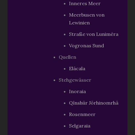
Inneres Meer
Meerbusen von
Lewinien
Straße von Luniméra
Vogronas Sund
Quellen
Elácala
Stehgewässer
Inoraia
Qînshür Jörhinomrhä
Rosenmeer
Selgaraia