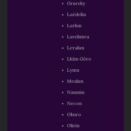
Grureky
Laëdelin
Larlun
Lavelunva
Leralun
Lhîm Gôro
Lyma
Mealun
Naumin
Necon
Okuro
Olirin