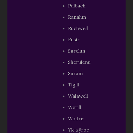
Palbach
Ranalun
Ruchwell
Rusir
Sarelun
Sherulenu
Suram
Tigill
Walawell
Werill
Wodre
Yk-zŷroc