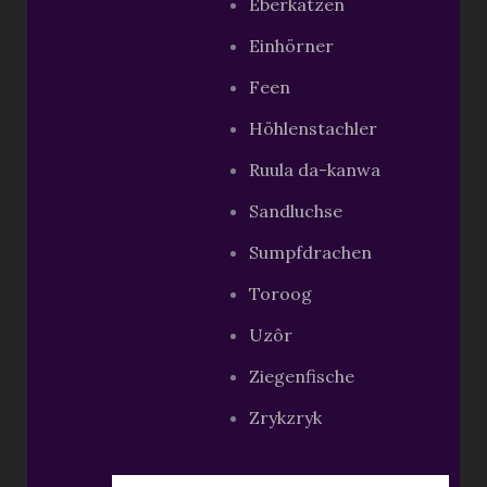
Eberkatzen
Einhörner
Feen
Höhlenstachler
Ruula da-kanwa
Sandluchse
Sumpfdrachen
Toroog
Uzôr
Ziegenfische
Zrykzryk