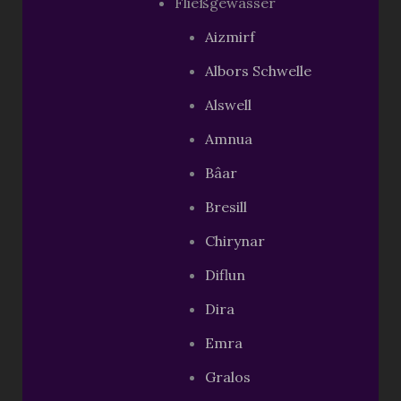
Fließgewässer
Aizmirf
Albors Schwelle
Alswell
Amnua
Bâar
Bresill
Chirynar
Diflun
Dira
Emra
Gralos