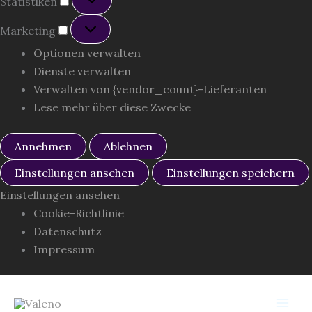
Statistiken
Marketing
Marketing
Optionen verwalten
Dienste verwalten
Verwalten von {vendor_count}-Lieferanten
Lese mehr über diese Zwecke
Annehmen
Ablehnen
Einstellungen ansehen
Einstellungen speichern
Einstellungen ansehen
Cookie-Richtlinie
Datenschutz
Impressum
Zum
Valeno
Inhalt