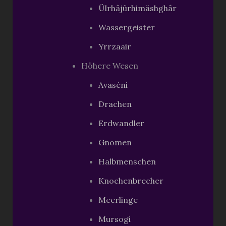
Ülrhâjûrhimäshghâr
Wassergeister
Yrrzaair
Höhere Wesen
Avaséni
Drachen
Erdwandler
Gnomen
Halbmenschen
Knochenbrecher
Meerlinge
Mursogi