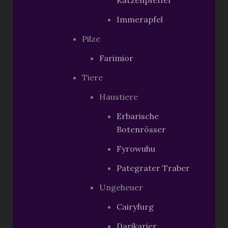
Katzenpfeffer
Immerapfel
Pilze
Farimior
Tiere
Haustiere
Erbarische
Botenrösser
Fyrowuhu
Pategrater Traber
Ungeheuer
Cairyfurg
Darikarier