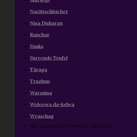
Nachtschleicher
Nisa Disharan
Ranchar
Snuks
Surrende Teufel
Târaga
Truzhun
Waranisa
Woloowa da-kelwa
Wraschag
Alle anzeigen (3)
Weniger anzeigen