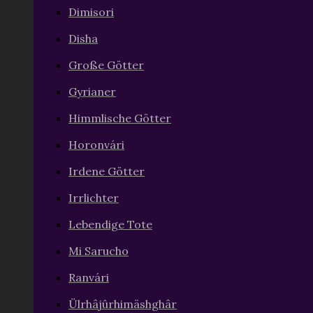
Dimisori
Disha
Große Götter
Gyrianer
Himmlische Götter
Horonvári
Irdene Götter
Irrlichter
Lebendige Tote
Mi Sarucho
Ranvári
Ülrhâjûrhimäshghâr