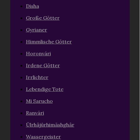
Disha
Große Götter
Gyrianer
Himmlische Götter
Horonvári
Irdene Götter
Irrlichter
Lebendige Tote
Mi Sarucho
Ranvári
Ülrhâjûrhimäshghâr
Wassergeister