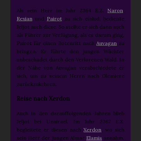
Als sein Herr im Jahr 2364 E.Z.
Naron
,
Rexian
und
Pairot
zu sich einlud, bediente
Jeljot auch diese. So stellte er sich dann auch
als Führer zur Verfügung, als es darum ging,
Pairot für einen Botenritt nach
Auvagan
zu
bringen. Er führte den jungen Wächter
unbeschadet durch den Verlorenen Wald. In
der Nähe von Auvagan verabschiedete er
sich, um zu seinem Herrn nach Olemiere
zurückzukehren.
Reise nach Xerdon
Auch in den darauffolgenden Jahren blieb
Jeljot bei Unairael. Im Jahr 2367 E.Z.
begleitete er diesen nach
Xerdon
, wo sich
sein Herr der jungen Almar
Elamis
annahm.