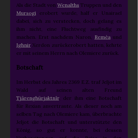
Als die Stadt von
Wenalths
Truppen und den
Mursogi
erobert wurde, half er Unairael
dabei, sich zu verstecken, doch gelang es
ihm nicht, eine Fluchtweg ausfindig zu
machen. Erst nachdem Naron,
Reméa
und
Ighnir
Xerdon zurückerobert hatten, kehrte
er mit seinem Herrn nach Olemiere zurück.
Botschaft
Im Herbst des Jahres 2369 E.Z. traf Jeljot im
Wald auf seinen alten Freund
Tjârenghürjaktnîr
, der ihm eine Botschaft
für Rexian anvertraute. Als dieser noch am
selben Tag nach Olemiere kam, überbrachte
Jeljot die Botschaft und unterstützte den
König, so gut er konnte, bei dessen
Vorbereitungen auf die Reise in den