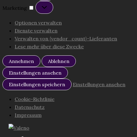
Marketing
Marketing
Optionen verwalten
Dienste verwalten
Verwalten von {vendor_count}-Lieferanten
Lese mehr über diese Zwecke
Annehmen
Ablehnen
Einstellungen ansehen
Einstellungen speichern
Einstellungen ansehen
Cookie-Richtlinie
Datenschutz
Impressum
Zum
Inhalt