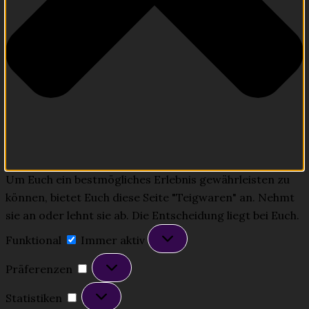
Um Euch ein bestmögliches Erlebnis gewährleisten zu
können, bietet Euch diese Seite "Teigwaren" an. Nehmt
sie an oder lehnt sie ab. Die Entscheidung liegt bei Euch.
Funktional
Funktional
Immer aktiv
Präferenzen
Präferenzen
Statistiken
Statistiken