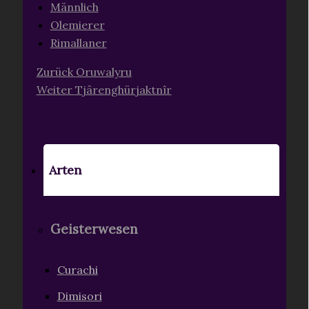
Männlich
Olemierer
Rimallaner
Zurück
Oruwalyru
Weiter
Tjârenghürjaktnîr
Arten
Geisterwesen
Curachi
Dimisori