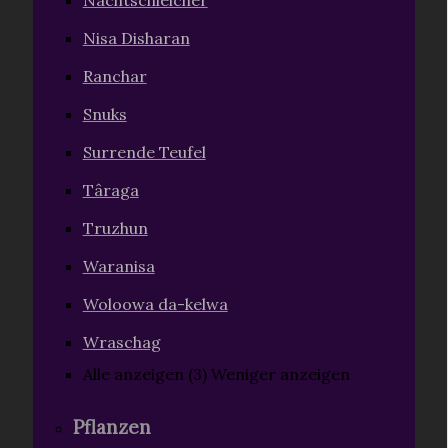
Nachtschleicher
Nisa Disharan
Ranchar
Snuks
Surrende Teufel
Târaga
Truzhun
Waranisa
Woloowa da-kelwa
Wraschag
Alle anzeigen (3)
Weniger anzeigen
Pflanzen