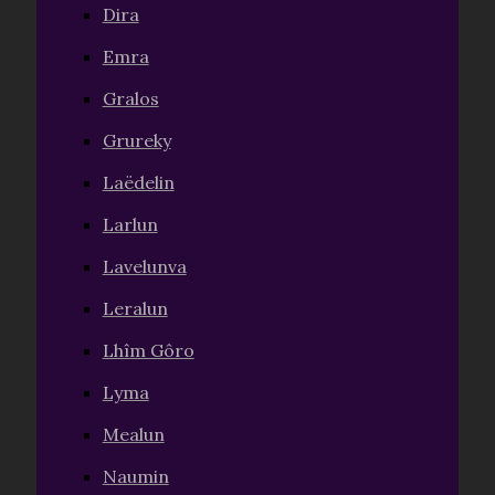
Dira
Emra
Gralos
Grureky
Laëdelin
Larlun
Lavelunva
Leralun
Lhîm Gôro
Lyma
Mealun
Naumin