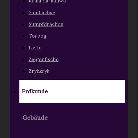
Ruula da-kanwa
Sandluchse
Sumpfdrachen
Toroog
Uzôr
Ziegenfische
Zrykzryk
Erdkunde
Gebäude