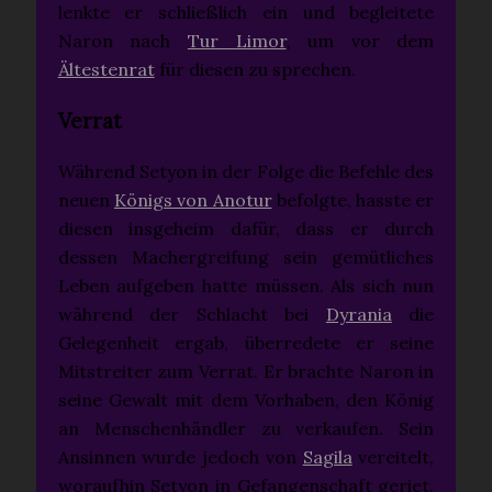
lenkte er schließlich ein und begleitete
Naron nach
Tur Limor
, um vor dem
Ältestenrat
für diesen zu sprechen.
Verrat
Während Setyon in der Folge die Befehle des
neuen
Königs von Anotur
befolgte, hasste er
diesen insgeheim dafür, dass er durch
dessen Machergreifung sein gemütliches
Leben aufgeben hatte müssen. Als sich nun
während der Schlacht bei
Dyrania
die
Gelegenheit ergab, überredete er seine
Mitstreiter zum Verrat. Er brachte Naron in
seine Gewalt mit dem Vorhaben, den König
an Menschenhändler zu verkaufen. Sein
Ansinnen wurde jedoch von
Sagila
vereitelt,
woraufhin Setyon in Gefangenschaft geriet.