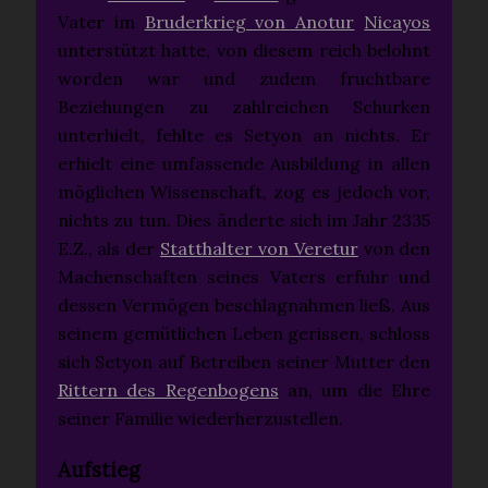
Vater im
Bruderkrieg von Anotur
Nicayos
unterstützt hatte, von diesem reich belohnt
worden war und zudem fruchtbare
Beziehungen zu zahlreichen Schurken
unterhielt, fehlte es Setyon an nichts. Er
erhielt eine umfassende Ausbildung in allen
möglichen Wissenschaft, zog es jedoch vor,
nichts zu tun. Dies änderte sich im Jahr 2335
E.Z., als der
Statthalter von Veretur
von den
Machenschaften seines Vaters erfuhr und
dessen Vermögen beschlagnahmen ließ. Aus
seinem gemütlichen Leben gerissen, schloss
sich Setyon auf Betreiben seiner Mutter den
Rittern des Regenbogens
an, um die Ehre
seiner Familie wiederherzustellen.
Aufstieg