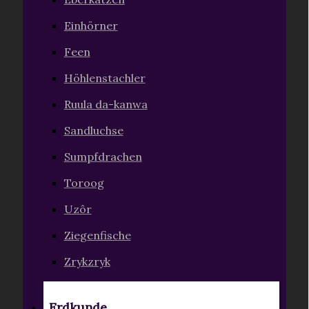
Einhörner
Feen
Höhlenstachler
Ruula da-kanwa
Sandluchse
Sumpfdrachen
Toroog
Uzôr
Ziegenfische
Zrykzryk
Erdkunde