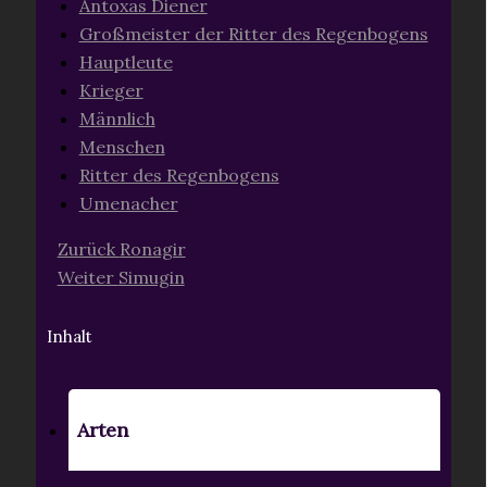
Antoxas Diener
Großmeister der Ritter des Regenbogens
Hauptleute
Krieger
Männlich
Menschen
Ritter des Regenbogens
Umenacher
Zurück
Ronagir
Weiter
Simugin
Inhalt
Arten