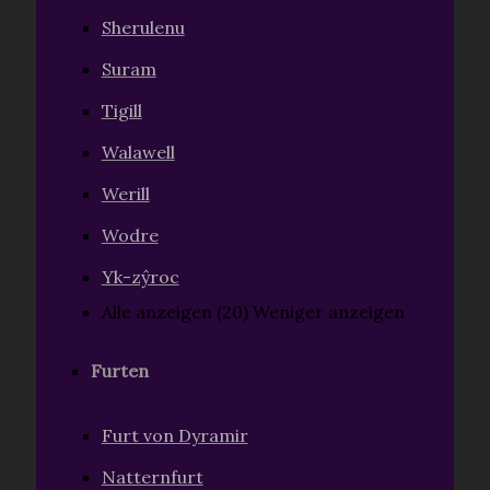
Sherulenu
Suram
Tigill
Walawell
Werill
Wodre
Yk-zŷroc
Alle anzeigen (20)
Weniger anzeigen
Furten
Furt von Dyramir
Natternfurt