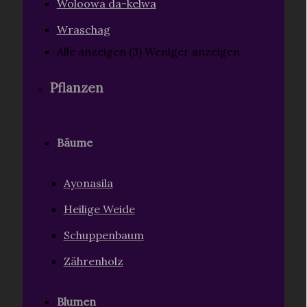
Woloowa da-kelwa
Wraschag
Alle anzeigen (3)
Weniger anzeigen
Pflanzen
Bäume
Ayonasila
Heilige Weide
Schuppenbaum
Zährenholz
Blumen