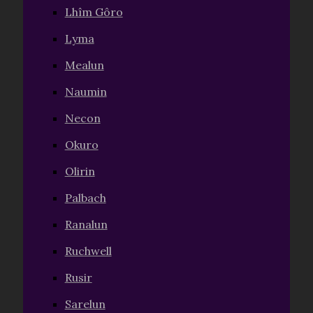
Lhîm Gôro
Lyma
Mealun
Naumin
Necon
Okuro
Olirin
Palbach
Ranalun
Ruchwell
Rusir
Sarelun