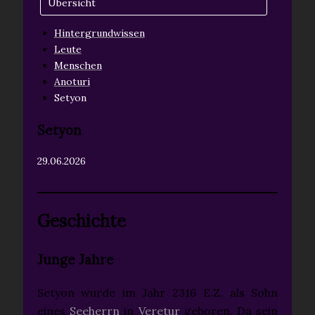
Übersicht
Hintergrundwissen
Leute
Menschen
Anoturi
Setyon
Setyon
29.06.2026
Geschichte
Junge Jahre
Setyon wurde im Jahr 2316 E.Z. als Sohn
eines
Seeherrn
in
Veretur
geboren. Da sein