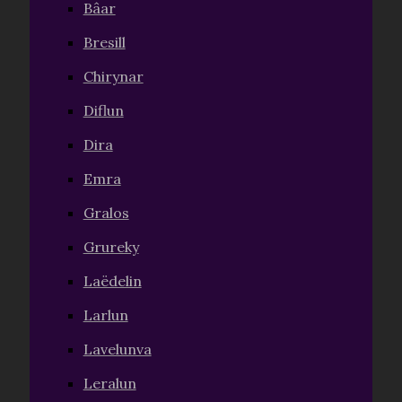
Bâar
Bresill
Chirynar
Diflun
Dira
Emra
Gralos
Grureky
Laëdelin
Larlun
Lavelunva
Leralun