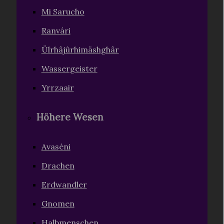
Mi Sarucho
Ranvári
Ülrhâjûrhimäshghâr
Wassergeister
Yrrzaair
Höhere Wesen
Avaséni
Drachen
Erdwandler
Gnomen
Halbmenschen