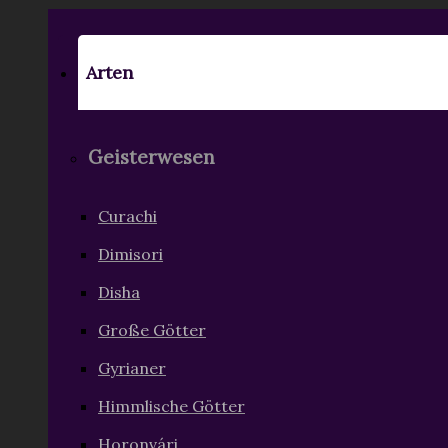
Arten
Geisterwesen
Curachi
Dimisori
Disha
Große Götter
Gyrianer
Himmlische Götter
Horonvári