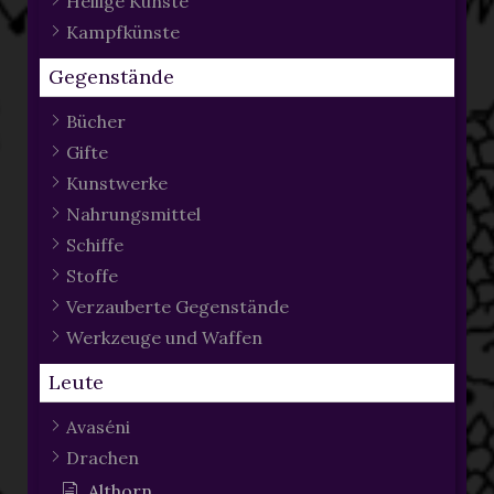
Heilige Künste
Kampfkünste
Gegenstände
Bücher
Gifte
Kunstwerke
Nahrungsmittel
Schiffe
Stoffe
Verzauberte Gegenstände
Werkzeuge und Waffen
Leute
Avaséni
Drachen
Althorn