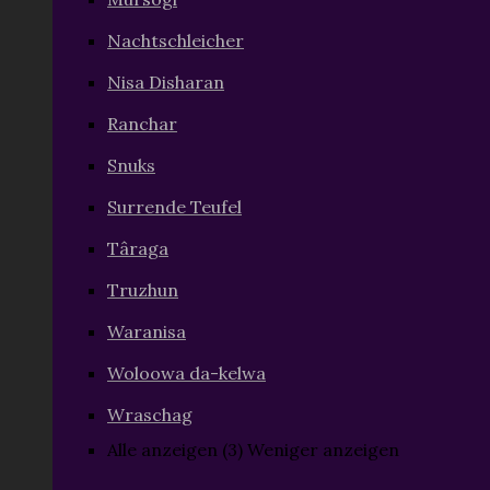
Nachtschleicher
Nisa Disharan
Ranchar
Snuks
Surrende Teufel
Târaga
Truzhun
Waranisa
Woloowa da-kelwa
Wraschag
Alle anzeigen (3)
Weniger anzeigen