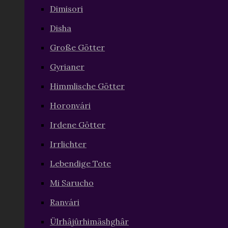
Dimisori
Disha
Große Götter
Gyrianer
Himmlische Götter
Horonvári
Irdene Götter
Irrlichter
Lebendige Tote
Mi Sarucho
Ranvári
Ülrhâjûrhimäshghâr