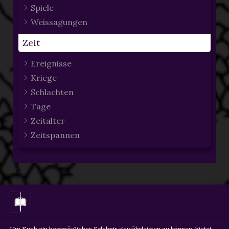
Spiele
Weissagungen
Zeit
Ereignisse
Kriege
Schlachten
Tage
Zeitalter
Zeitspannen
ZURÜCK
WEITER
Um Euch ein bestmögliches Erlebnis gewährleisten zu können, bietet