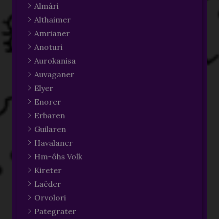
Almári
Althaimer
Amrianer
Anoturi
Aurokanisa
Auvaganer
Elyer
Enorer
Erbaren
Guilaren
Havalaner
Hm-ôhs Volk
Kireter
Laëder
Orvolori
Pategrater