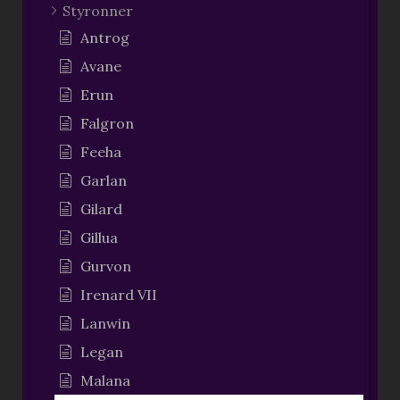
Styronner
Antrog
Avane
Erun
Falgron
Feeha
Garlan
Gilard
Gillua
Gurvon
Irenard VII
Lanwin
Legan
Malana