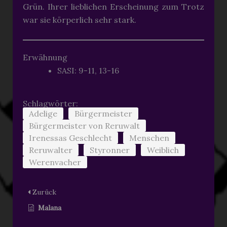
Grün. Ihrer lieblichen Erscheinung zum Trotz
war sie körperlich sehr stark.
Erwähnung
SASI: 9-11, 13-16
Schlagwörter:
Adelige
Bürgermeister
Bürgermeister von Reruwalt
Irenessas Geschlecht
Menschen
Reruwalter
Styronner
Weiblich
Werenvacher
Zurück
Malana