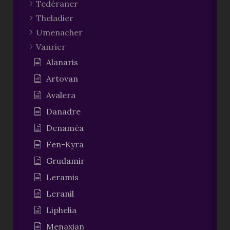
Tedéraner
Theladier
Umenacher
Vanrier
Alanaris
Artovan
Avalera
Danadre
Denaméa
Fen-Kyra
Grudamir
Leramis
Leranil
Liphelia
Menaxian