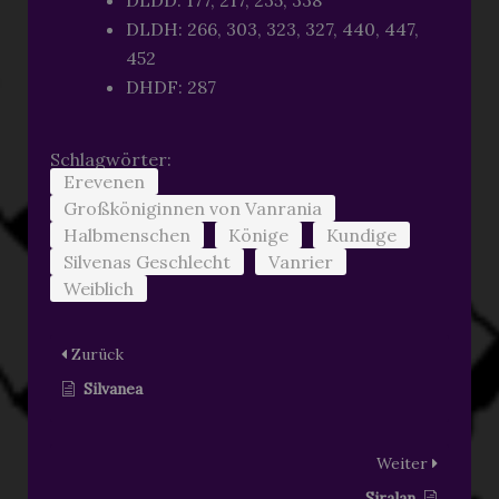
DLDD: 177, 217, 235, 338
DLDH: 266, 303, 323, 327, 440, 447,
452
DHDF: 287
Schlagwörter:
Erevenen
Großköniginnen von Vanrania
Halbmenschen
Könige
Kundige
Silvenas Geschlecht
Vanrier
Weiblich
Zurück
Silvanea
Weiter
Siralan