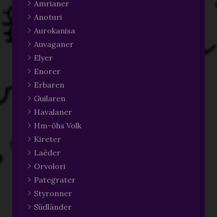
Amrianer
Anoturi
Aurokanisa
Auvaganer
Elyer
Enorer
Erbaren
Guilaren
Havalaner
Hm-ôhs Volk
Kireter
Laëder
Orvolori
Pategrater
Styronner
Südländer