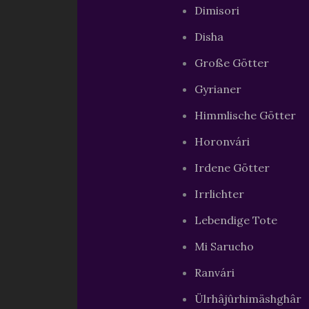
Dimisori
Disha
Große Götter
Gyrianer
Himmlische Götter
Horonvári
Irdene Götter
Irrlichter
Lebendige Tote
Mi Sarucho
Ranvári
Ülrhâjûrhimäshghâr