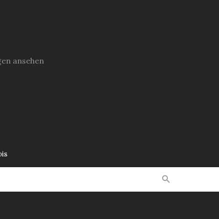
gen ansehen
is
Suchen
Veranstaltungen
Über mich