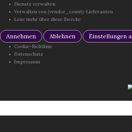
Dienste verwalten
Verwalten von {vendor_count}-Lieferanten
Lese mehr über diese Zwecke
Annehmen
Ablehnen
Einstellungen 
Cookie-Richtlinie
Datenschutz
Impressum
Zum
Inhalt
springen
Romane
Kurzgeschichten