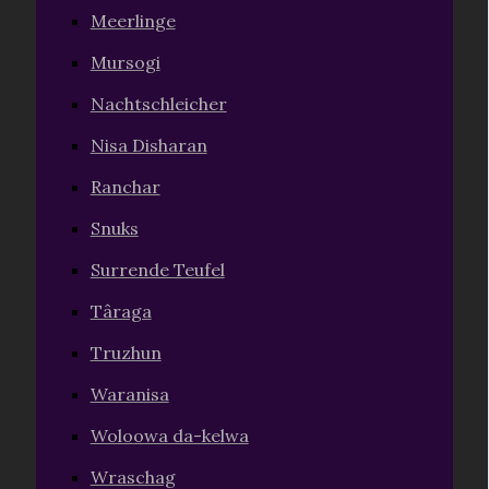
Meerlinge
Mursogi
Nachtschleicher
Nisa Disharan
Ranchar
Snuks
Surrende Teufel
Târaga
Truzhun
Waranisa
Woloowa da-kelwa
Wraschag