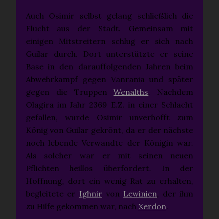
Auch Osimir selbst gelang schließlich die
Flucht aus der Stadt. Gemeinsam mit
einigen Mitstreitern schlug er sich nach
Guilar durch. Dort unterstützte er seine
Base in den darauffolgenden Jahren beim
Abwehrkampf gegen Vanrania und später
gegen die Truppen
Wenalths
. Nachdem
Olagira im Jahr 2369 E.Z. in einer Schlacht
gefallen, wurde Osimir unverhofft zum
König von Guilar gekrönt, da er der nächste
noch lebende Verwandte der Königin war.
Als solcher war er mit seinen neuen
Pflichten heillos überfordert. In der
Hoffnung, dort ein wenig Rat zu erhalten,
begleitete er
Ighnir
von
Lewinien
, der ihm
zu Hilfe gekommen war, nach
Xerdon
.