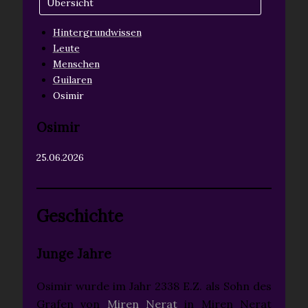
Übersicht
Hintergrundwissen
Leute
Menschen
Guilaren
Osimir
Osimir
25.06.2026
Geschichte
Junge Jahre
Osimir wurde im Jahr 2338 E.Z. als Sohn des
Grafen von
Miren Nerat
in Miren Nerat