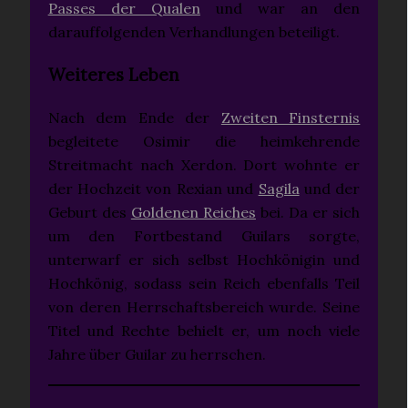
Passes der Qualen
und war an den
darauffolgenden Verhandlungen beteiligt.
Weiteres Leben
Nach dem Ende der
Zweiten Finsternis
begleitete Osimir die heimkehrende
Streitmacht nach Xerdon. Dort wohnte er
der Hochzeit von Rexian und
Sagila
und der
Geburt des
Goldenen Reiches
bei. Da er sich
um den Fortbestand Guilars sorgte,
unterwarf er sich selbst Hochkönigin und
Hochkönig, sodass sein Reich ebenfalls Teil
von deren Herrschaftsbereich wurde. Seine
Titel und Rechte behielt er, um noch viele
Jahre über Guilar zu herrschen.