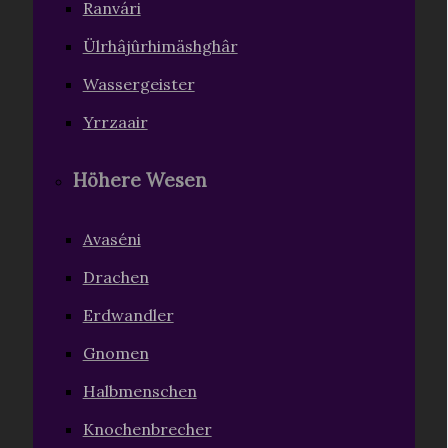
Ranvári
Ülrhâjûrhimäshghâr
Wassergeister
Yrrzaair
Höhere Wesen
Avaséni
Drachen
Erdwandler
Gnomen
Halbmenschen
Knochenbrecher