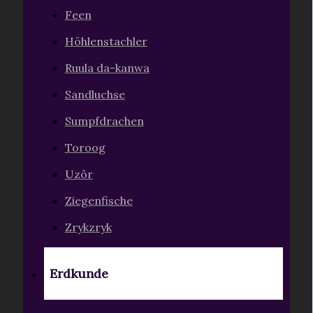
Feen
Höhlenstachler
Ruula da-kanwa
Sandluchse
Sumpfdrachen
Toroog
Uzôr
Ziegenfische
Zrykzryk
Erdkunde