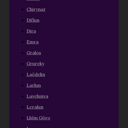
Chirynar
Diflun
Dira
Emra
Gralos
Grureky
Laëdelin
Larlun
Lavelunva
Leralun
Lhîm Gôro