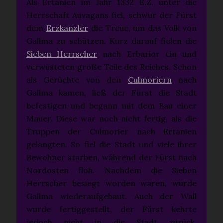
Als Ertanien im Jahr 1332 E.Z. unter die
Herrschaft Auvagans fiel, schwur der Fürst
dem
Erzkanzler
die Treue, um das Volk von
Gallma zu schützen. Kurz darauf fielen die
Sieben Herrscher
nach Erbarior ein und
verwüsteten große Teile des Reiches. Schon
als Gerüchte von den
Culmoriern
nach
Gallma kamen, ließ der Fürst die Stadt
befestigen und begann mit dem Bau einer
Mauer. Diese war noch nicht fertig, als die
Truppen der Culmorier nach Ertanien
gelangten. So fiel die Stadt und viele ihrer
Bewohner starben, während der Fürst nach
Nordosten floh. Nachdem die Sieben
Herrscher besiegt worden waren, wurde
Gallma wiederaufgebaut. Auch der Wall
wurde fertiggestellt, der Fürst kehrte
jedoch nicht in die Stadt zurück.