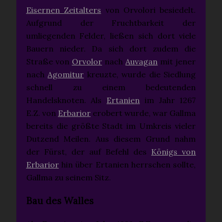
Eisernen Zeitalters
von Orvolori besiedelt.
Aufgrund der Fruchtbarkeit der
umliegenden Felder, ließen sich dort viele
Bauern nieder. Da sich dort zudem die
Straße von
Orvolor
nach
Auvagan
mit jener
nach
Agomitur
kreuzte, wurde die Siedlung
schnell zu einem bedeutenden
Handelsknoten. Als
Ertanien
im Jahr 1267
E.Z. von
Erbarior
erobert wurde, war Gallma
bereits die größte Stadt im Umkreis vieler
Dutzend Meilen. Aus diesem Grund nahm
der Fürst, der auf Befehl des
Königs von
Erbarior
hin über Ertanien herrschen sollte,
Gallma zu seinem Sitz.
Bau des Walles