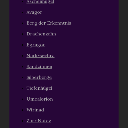
Aschenhügel
Avagor
Berg der Erkenntnis
Drachenzahn
Egragor
Nark-sechra
Sandzinnen
Silberberge
Tiefenhügel
Umcalorion
Wirinad
Zurr Nataz