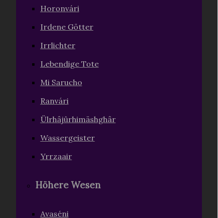
Horonvári
Irdene Götter
Irrlichter
Lebendige Tote
Mi Sarucho
Ranvári
Ülrhâjûrhimäshghâr
Wassergeister
Yrrzaair
Höhere Wesen
Avaséni