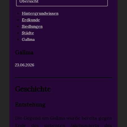
Übersicht
Hintergrundwissen
Erdkunde
Siedlungen
Städte
Gallma
Gallma
23.06.2026
Geschichte
Entstehung
Die Gegend um Gallma wurde bereits gegen
Ende des siebenten Jahrhunderts des