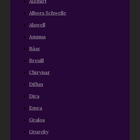
Aizmirf
Albors Schwelle
Alswell
Amnua
Bâar
Bresill
Chirynar
Diflun
Dira
Emra
Gralos
Grureky