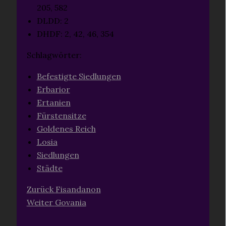
205, 582
DLDD: 2
DHDF: 2, 42, 46, 354
Schlagwörter:
Befestigte Siedlungen
Erbarior
Ertanien
Fürstensitze
Goldenes Reich
Losia
Siedlungen
Städte
Zurück
Fisandanon
Weiter
Govania