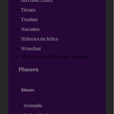
Târaga
Truzhun
Waranisa
Woloowa da-kelwa
Wraschag
Alle anzeigen (3)
Weniger anzeigen
Pflanzen
Bäume
Ayonasila