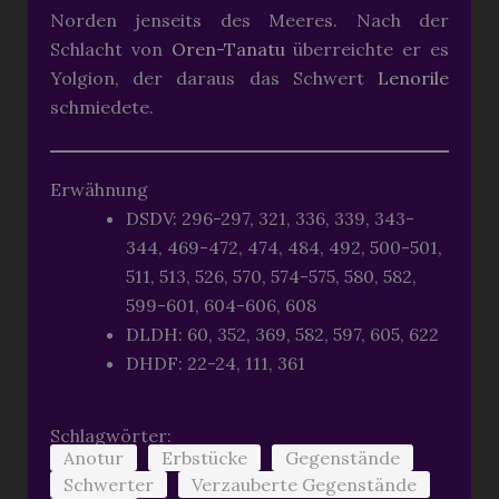
Norden jenseits des Meeres. Nach der
Schlacht von
Oren-Tanatu
überreichte er es
Yolgion, der daraus das Schwert
Lenorile
schmiedete.
Erwähnung
DSDV: 296-297, 321, 336, 339, 343-
344, 469-472, 474, 484, 492, 500-501,
511, 513, 526, 570, 574-575, 580, 582,
599-601, 604-606, 608
DLDH: 60, 352, 369, 582, 597, 605, 622
DHDF: 22-24, 111, 361
Schlagwörter:
Anotur
Erbstücke
Gegenstände
Schwerter
Verzauberte Gegenstände