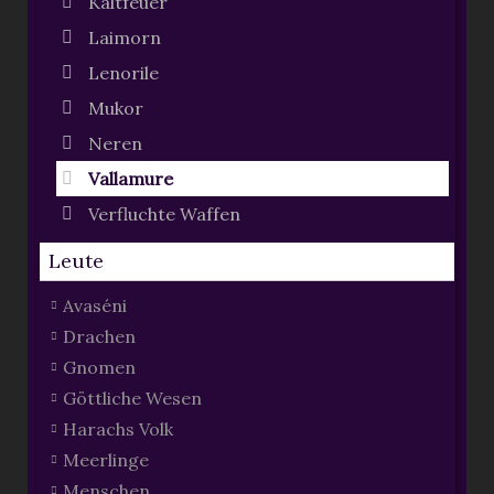
Kaltfeuer
Laimorn
Lenorile
Mukor
Neren
Vallamure
Verfluchte Waffen
Leute
Avaséni
Drachen
Gnomen
Göttliche Wesen
Harachs Volk
Meerlinge
Menschen