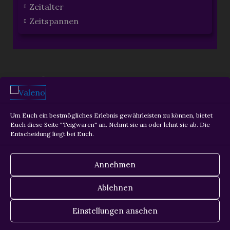
Zeitalter
Zeitspannen
ZURÜCK
WEITER
Um Euch ein bestmögliches Erlebnis gewährleisten zu können, bietet
Euch diese Seite "Teigwaren" an. Nehmt sie an oder lehnt sie ab. Die
Entscheidung liegt bei Euch.
Copyright © 2026 Martin Krois
Annehmen
Datenschutz
Ablehnen
Impressum
Einstellungen ansehen
Cookie-Richtlinie (EU)