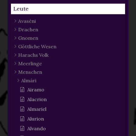
Leute
Avaséni
Drachen
Gnomen
Göttliche Wesen
Harachs Volk
Meerlinge
Menschen
Almári
Airamo
Alacrion
Almariel
Alurion
Alvando