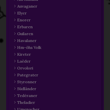
Auvaganer
Elyer
Enorer
Erbaren
Guilaren
Havalaner
Hm-ôhs Volk
Kireter
Laëder
Orvolori
Pategrater
Styronner
Südländer
Tedéraner
Theladier
Umenacher