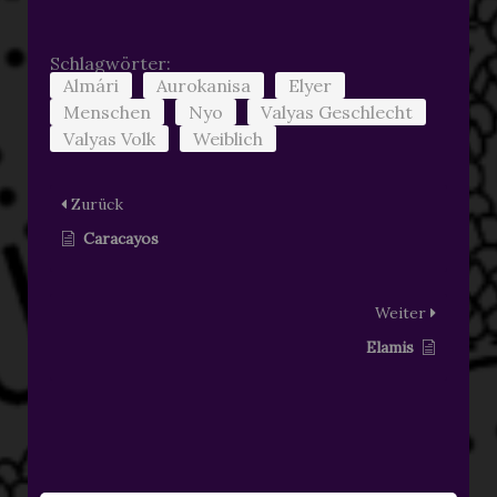
Schlagwörter:
Almári
Aurokanisa
Elyer
Menschen
Nyo
Valyas Geschlecht
Valyas Volk
Weiblich
Zurück
Caracayos
Weiter
Elamis