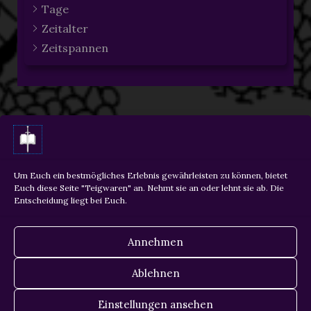
Tage
Zeitalter
Zeitspannen
ZURÜCK
WEITER
Um Euch ein bestmögliches Erlebnis gewährleisten zu können, bietet
Euch diese Seite "Teigwaren" an. Nehmt sie an oder lehnt sie ab. Die
Entscheidung liegt bei Euch.
Copyright © 2026 Martin Krois
Annehmen
Datenschutz
Ablehnen
Impressum
Einstellungen ansehen
Cookie-Richtlinie (EU)