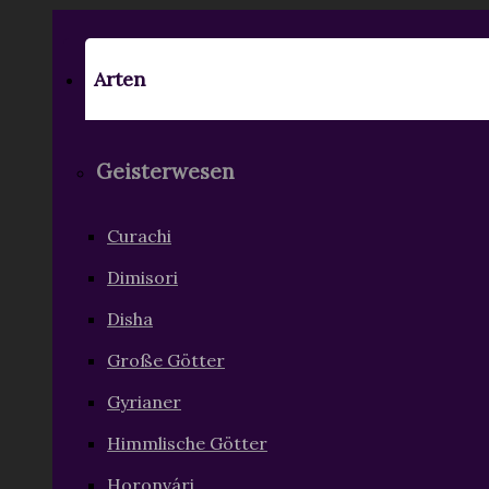
Arten
Geisterwesen
Curachi
Dimisori
Disha
Große Götter
Gyrianer
Himmlische Götter
Horonvári