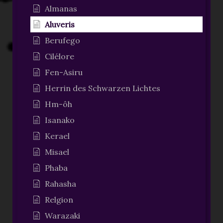
Almanas
Aluveris
Berufego
Cilélore
Fen-Asiru
Herrin des Schwarzen Lichtes
Hm-ôh
Isanako
Kerael
Misael
Phaba
Rahasha
Relgion
Warazaki