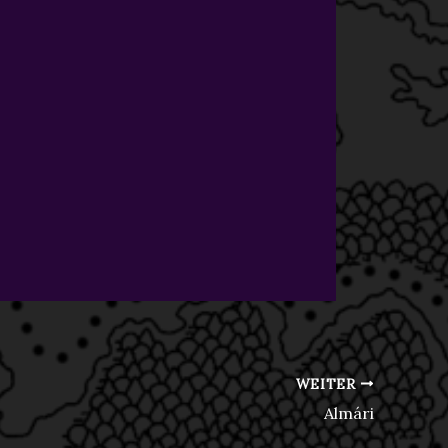
WEITER
Almári