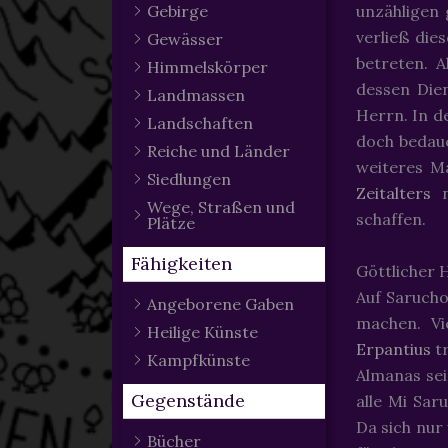
Gebirge
unzähligen
verließ die
Gewässer
betreten. A
Himmelskörper
dessen Dien
Landmassen
Herrn. In d
Landschaften
doch bedauer
Reiche und Länder
weiteres 
Siedlungen
Zeitalters
n
Wege, Straßen und
schaffen.
Plätze
Fähigkeiten
Göttlicher H
Auf Sarucho
Angeborene Gaben
machen. Vi
Heilige Künste
Erpantius
tr
Kampfkünste
Almanas sei
Gegenstände
alle Mi Sar
Da sich nur
Bücher