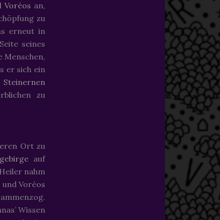
ld
Voréos
an,
Schöpfung zu
as erneut in
Seite seines
e Menschen,
s er sich ein
s
Steinernen
blichen zu
seren Ort zu
gebirge
auf
s Heiler nahm
 und Voréos
ammenzog.
anas’ Wissen