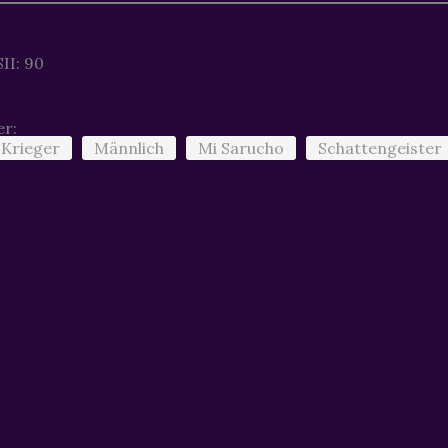
II: 90
er:
Krieger
Männlich
Mi Sarucho
Schattengeister