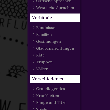
Ostische Sprachen
Westische Sprachen
Verbände
Bündnisse
Familien
Gesinnungen
Glaubensrichtungen
Räte
Truppen
Völker
Verschiedenes
Grundlegendes
Krankheiten
Ränge und Titel
Spiele