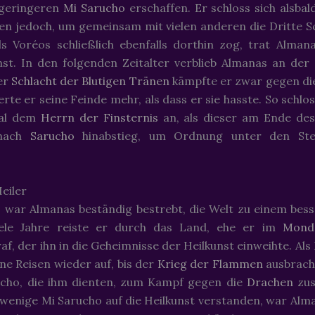
 geringeren
Mi Sarucho
erschaffen. Er schloss sich alsba
sen jedoch, um gemeinsam mit vielen anderen die Dritte 
ls Voréos schließlich ebenfalls dorthin zog, trat Alman
st. In den folgenden Zeitalter verblieb Almanas an der 
er
Schlacht der Blutigen Tränen
kämpfte er zwar gegen di
te er seine Feinde mehr, als dass er sie hasste. So schlos
Mal dem
Herrn der Finsternis
an, als dieser am Ende de
ach
Sarucho
hinabstieg, um Ordnung unter den Ster
eiler
 war Almanas beständig bestrebt, die Welt zu einem bes
ele Jahre reiste er durch das Land, ehe er im
Mond
af, der ihn in die Geheimnisse der Heilkunst einweihte. Al
ne Reisen wieder auf, bis der
Krieg der Flammen
ausbrach
ucho, die ihm dienten, zum Kampf gegen die
Drachen
zus
 wenige Mi Sarucho auf die Heilkunst verstanden, war Alm