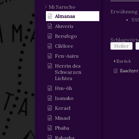
Mi Sarucho
Erwähnung
Almanas
SAS
Aluveris
Berufego
Schlagwört
Cilélore
Heiler
Fen-Asiru
Zurück
Herrin des
Zaachyrr
Schwarzen
Lichtes
Hm-ôh
Isanako
Kerael
Misael
Phaba
Rahasha