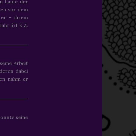
m Laufe der
hen vor dem
e er – ihrem
ahr 571 K.Z.
seine Arbeit
nderen dabei
gen nahm er
konnte seine