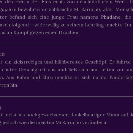
er des Herrn der Finsternis von unschätzbarem Wert. I
egsjahre bewahrte er zahlreiche Mi Sarucho, aber Mensc
ter befand sich eine junge Frau namens
Phadane
, di
sch folgend – widerwillig zu seinem Lehrling machte. Im J
nas im Kampf gegen einen Drachen.
eit
 ein zielstrebiges und hilfsbereites Geschöpf. Er führte 
öchster Genauigkeit aus und ließ sich nur selten von a
en. Aus Ruhm und Ehre machte er sich nichts. Niederla
ren hin.
g
t meist als hochgewachsener, dunkelhaariger Mann auf, 
 jedoch wie die meisten Mi Sarucho verändern.