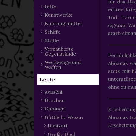
für das He
Gifte
ersten Kri
Kunstwerke
Tod. Darun
Nahrungsmittel
eigenen Wun
Schiffe
starb Alma
Stoffe
Verzauberte
Gegenstände
Persönlichk
Werkzeuge und
Almanas war
Waffen
stets mit h
Leute
unterstütz
ohne zu mur
Avaséni
Drachen
Gnomen
Erscheinun
Almanas tra
Göttliche Wesen
Erscheinung
Dimisori
Große Übel