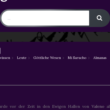
wissen
Leute
Göttliche Wesen
Mi Sarucho
Almanas
rde vor der Zeit in den Ewigen Hallen von
Valeno
al