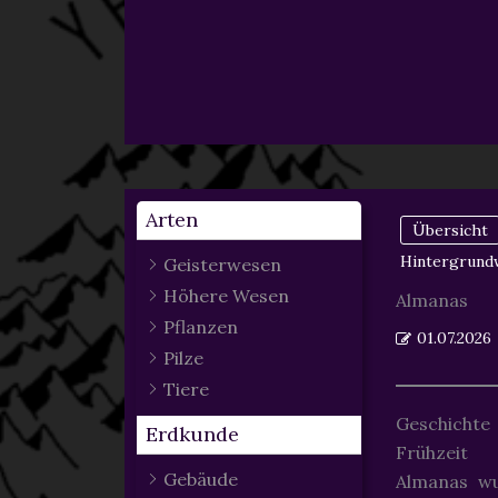
Arten
Übersicht
Hintergrund
Geisterwesen
Höhere Wesen
Almanas
Pflanzen
01.07.2026
Pilze
Tiere
Geschichte
Erdkunde
Frühzeit
Gebäude
Almanas wu