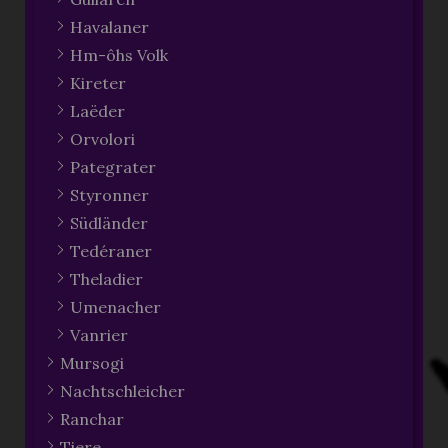
Havalaner
Hm-ôhs Volk
Kireter
Laëder
Orvolori
Pategrater
Styronner
Südländer
Tedéraner
Theladier
Umenacher
Vanrier
Mursogi
Nachtschleicher
Ranchar
Tiere