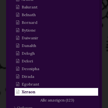
Balurant
Belnath
Bornard
Bytione
Daiwanir
Danalth
Delogh
Delori
Deonipha
Dirada
Egobrant
Xeraon
Alle anzeigen (123)
Guilaren