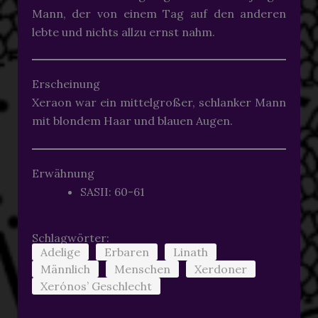
Mann, der von einem Tag auf den anderen
lebte und nichts allzu ernst nahm.
Erscheinung
Xeraon war ein mittelgroßer, schlanker Mann
mit blondem Haar und blauen Augen.
Erwähnung
SASII: 60-61
Schlagwörter:
Adelige
Erbaren
Linath
Männlich
Menschen
Xerdoner
Xerónos’ Geschlecht