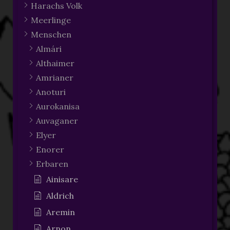
Harachs Volk
Meerlinge
Menschen
Almári
Althaimer
Amrianer
Anoturi
Aurokanisa
Auvaganer
Elyer
Enorer
Erbaren
Ainisare
Aldrich
Aremin
Arnon