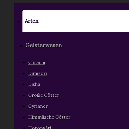
Arten
Geisterwesen
Curachi
Dimisori
Disha
Große Götter
Gyrianer
Himmlische Götter
Horonvári