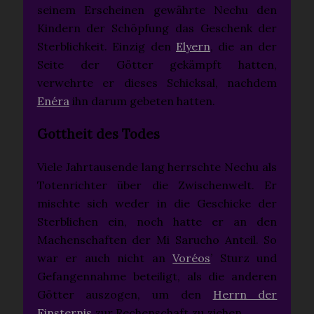
seinem Erscheinen gewährte Nechu den
Kindern der Schöpfung das Geschenk der
Sterblichkeit. Einzig den
Elyern
, die an der
Seite der Götter gekämpft hatten,
verwehrte er dieses Schicksal, nachdem
Enéra
ihn darum gebeten hatten.
Gottheit des Todes
Viele Jahrtausende lang herrschte Nechu als
Totenrichter über die Zwischenwelt. Er
mischte sich weder in die Geschicke der
Sterblichen ein, noch hatte er an den
Machenschaften der Mi Sarucho Anteil. So
war er auch nicht an
Voréos
’ Sturz und
Gefangennahme beteiligt, als die anderen
Götter auszogen, um den
Herrn der
Finsternis
zur Rechenschaft zu ziehen.