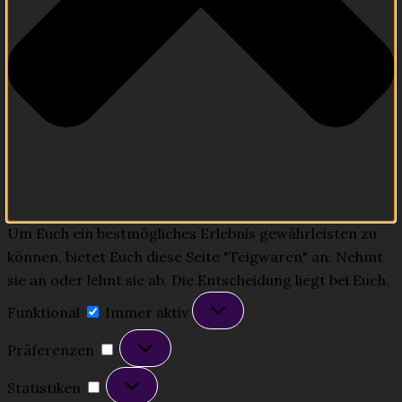
Um Euch ein bestmögliches Erlebnis gewährleisten zu
können, bietet Euch diese Seite "Teigwaren" an. Nehmt
sie an oder lehnt sie ab. Die Entscheidung liegt bei Euch.
Funktional
Funktional
Immer aktiv
Präferenzen
Präferenzen
Statistiken
Statistiken