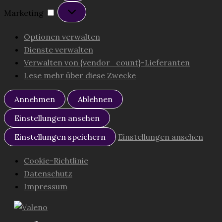
Marketing
Marketing
Optionen verwalten
Dienste verwalten
Verwalten von {vendor_count}-Lieferanten
Lese mehr über diese Zwecke
Annehmen
Ablehnen
Einstellungen ansehen
Einstellungen speichern
Einstellungen ansehen
Cookie-Richtlinie
Datenschutz
Impressum
Zum
Inhalt