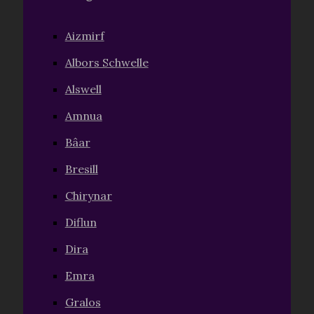
Aizmirf
Albors Schwelle
Alswell
Amnua
Bâar
Bresill
Chirynar
Diflun
Dira
Emra
Gralos