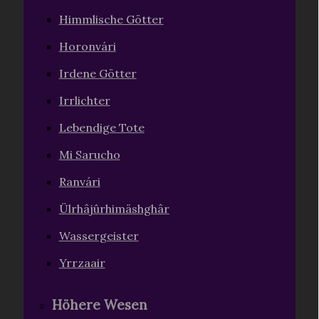
Himmlische Götter
Horonvári
Irdene Götter
Irrlichter
Lebendige Tote
Mi Sarucho
Ranvári
Ülrhâjûrhimäshghâr
Wassergeister
Yrrzaair
Höhere Wesen