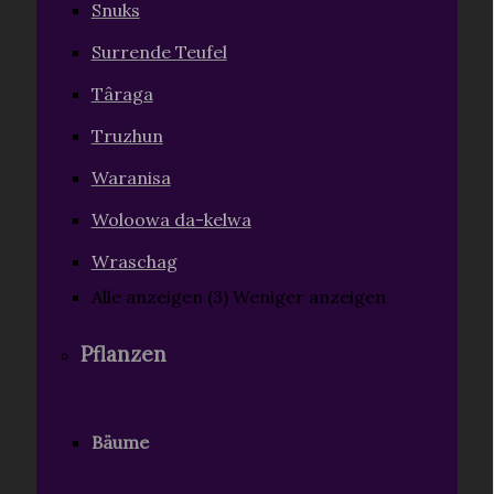
Snuks
Surrende Teufel
Târaga
Truzhun
Waranisa
Woloowa da-kelwa
Wraschag
Alle anzeigen (3)
Weniger anzeigen
Pflanzen
Bäume