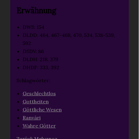
Erwähnung
DWS: 154
DLDD: 464, 467-468, 470, 534, 538-539,
592
DSDV: 86
DLDH: 218, 379
DHDF: 333, 392
Schlagwörter:
Geschlechtlos
Gottheiten
Göttliche Wesen
Ranvári
Wahre Götter
Zurück
Melyqnoz