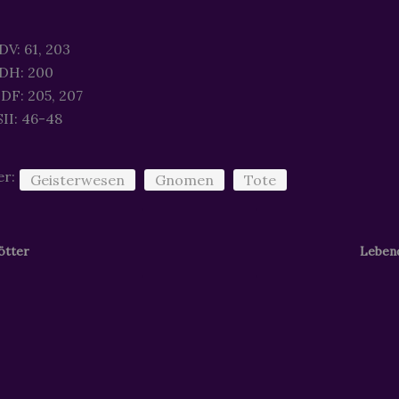
V: 61, 203
DH: 200
DF: 205, 207
II: 46-48
er:
Geisterwesen
Gnomen
Tote
ötter
Leben