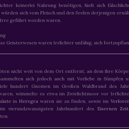
ichter keinerlei Nahrung benötigen, hielt sich fälschlic
e würden sich vom Fleisch und den Seelen derjenigen ernäh
e Irre geführt worden waren.
ung
ose Geisterwesen waren Irrlichter unfähig, sich fortzupfla
lebten nicht weit von dem Ort entfernt, an dem ihre Körp
sammelten sich jedoch auch mit Vorliebe in Sümpfen 
iele hundert Gnomen im Großen Waldbrand des Jahre
waren, wimmelte es etwa im Zwielichtmoor vor Irrlichte
tküste
in
Heregra
waren sie zu finden, sowie im
Verlore
im vierundzwanzigsten Jahrhundert des
Eisernen Zeit
ten.