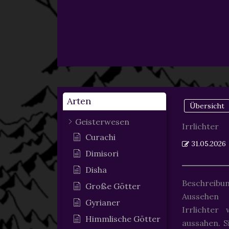
Arten
Übersicht
Geisterwesen
Irrlichter
Curachi
31.05.2026
Dimisori
Disha
Beschreibu
Große Götter
Aussehen
Gyrianer
Irrlichter
Himmlische Götter
aussahen. S