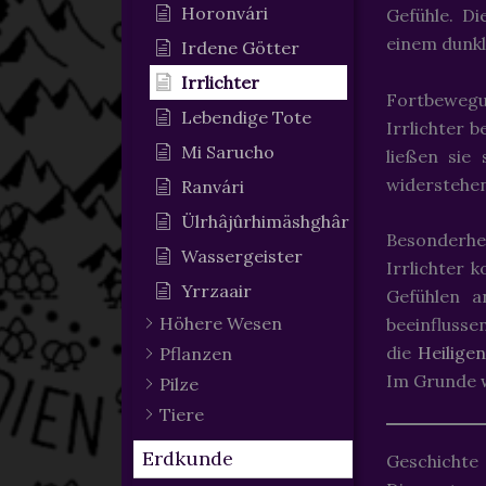
Horonvári
Gefühle. Di
einem dunkl
Irdene Götter
Irrlichter
Fortbeweg
Lebendige Tote
Irrlichter 
Mi Sarucho
ließen sie
widerstehen
Ranvári
Ülrhâjûrhimäshghâr
Besonderhe
Wassergeister
Irrlichter 
Yrrzaair
Gefühlen a
Höhere Wesen
beeinflusse
die
Heilige
Pflanzen
Im Grunde w
Pilze
Tiere
Erdkunde
Geschichte