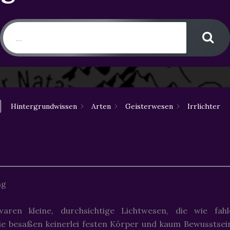
Hintergrundwissen
Arten
Geisterwesen
Irrlichter
ng
 waren kleine, durchsichtige Lichtwesen, die wie fa
ie besaßen keinerlei festen Körper und kaum Bewusstsei