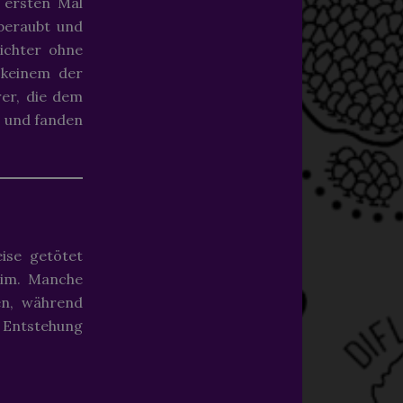
ersten Mal
beraubt und
Lichter ohne
 keinem der
rer, die dem
n und fanden
ise getötet
eim. Manche
en, während
 Entstehung