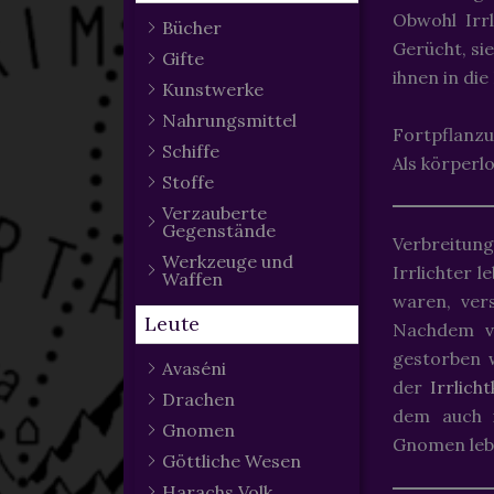
Obwohl Irrl
Bücher
Gerücht, si
Gifte
ihnen in di
Kunstwerke
Nahrungsmittel
Fortpflanz
Schiffe
Als körperl
Stoffe
Verzauberte
Gegenstände
Verbreitung
Werkzeuge und
Irrlichter 
Waffen
waren, ver
Leute
Nachdem v
gestorben 
Avaséni
der
Irrlich
Drachen
dem auch 
Gnomen
Gnomen leb
Göttliche Wesen
Harachs Volk