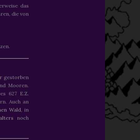
herweise das
ren, die von
nzen.
er gestorben
und Mooren.
s 627 E.Z.
rn. Auch an
nen Wald
, in
alters
noch