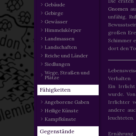
Die ersten 
Gebäude
Gnomen
auf
Gebirge
unfähig, Ru
Gewässer
Bewusstsei
Himmelskörper
großen Erei
Landmassen
Schimmer ei
Landschaften
dort den To
Reiche und Länder
Siedlungen
Lebensweis
Wege, Straßen und
Plätze
Verhalten
Ein Irrlic
Fähigkeiten
wurde. Von
Angeborene Gaben
Irrlichter
andere auc
Heilige Künste
leuchteten.
Kampfkünste
Gegenstände
Ernährung