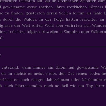
Irrlichter tauchten auf, als im
Steinernen Zeitalter
zum 
 gewaltsame Weise starben. Ihres sterblichen Körpers 
he zu finden, geisterten deren Seelen fortan als fahle 
n durch die Wälder. In der Folge hatten Irrlichter an
gnisse der Welt Anteil. Wohl aber verirrten sich Wande
nes Irrlichtes folgten, bisweilen in Sümpfen oder Wälder
d.
e
ht entstand, wann immer ein Gnom auf gewaltsame We
 da an suchte es meist ziellos den Ort seines Todes h
 verblassten nach einigen Jahrzehnten oder Jahrhundert
h nach Jahrtausenden noch so hell wie am Tag ihrer