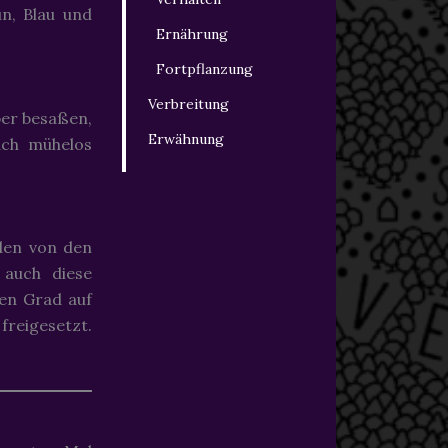
ün, Blau und
Ernährung
Fortpflanzung
Verbreitung
per besaßen,
Erwähnung
uch mühelos
rden von den
 auch diese
sen Grad auf
freigesetzt.