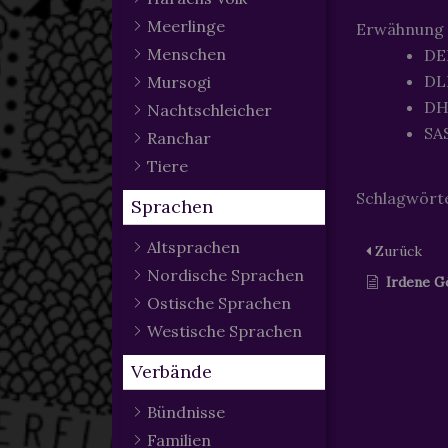
Meerlinge
Erwähnung
Menschen
DED
DL
Mursogi
DH
Nachtschleicher
SAS
Ranchar
Tiere
Schlagwört
Sprachen
Altsprachen
Zurück
Nordische Sprachen
Irdene G
Ostische Sprachen
Westische Sprachen
Verbände
Bündnisse
Familien