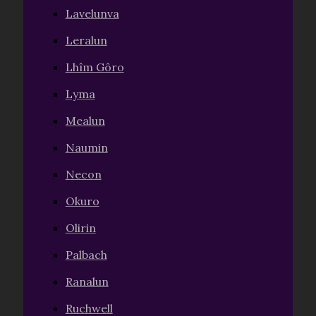
Lavelunva
Leralun
Lhîm Gôro
Lyma
Mealun
Naumin
Necon
Okuro
Olirin
Palbach
Ranalun
Ruchwell