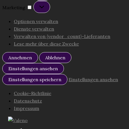
Marketing
Marketing
Optionen verwalten
Dienste verwalten
Verwalten von {vendor_count}-Lieferanten
Lese mehr über diese Zwecke
Annehmen
Ablehnen
Einstellungen ansehen
Einstellungen speichern
Einstellungen ansehen
Cookie-Richtlinie
Datenschutz
Impressum
Zum
Inhalt