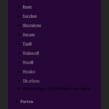
Rusir
Sarelun
Sherulenu
Suram
Tigill
Walawell
Werill
Wodre
Yk-zŷroc
Alle anzeigen (20)
Weniger anzeigen
Furten