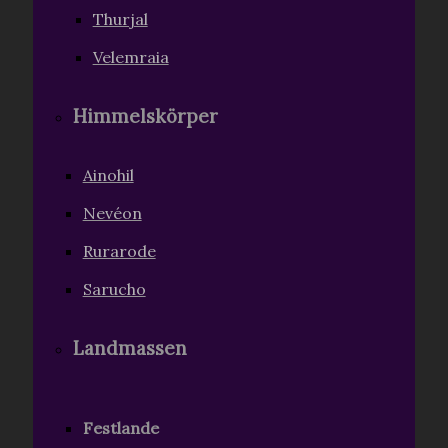
Thurjal
Velemraia
Himmelskörper
Ainohil
Nevéon
Rurarode
Sarucho
Landmassen
Festlande