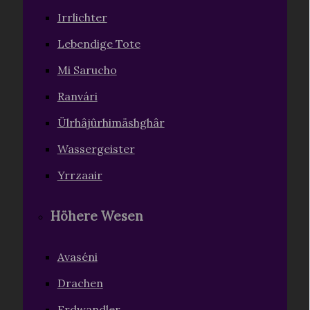
Irrlichter
Lebendige Tote
Mi Sarucho
Ranvári
Ülrhâjûrhimäshghâr
Wassergeister
Yrrzaair
Höhere Wesen
Avaséni
Drachen
Erdwandler