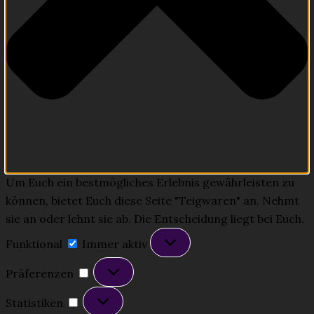
Um Euch ein bestmögliches Erlebnis gewährleisten zu
können, bietet Euch diese Seite "Teigwaren" an. Nehmt
sie an oder lehnt sie ab. Die Entscheidung liegt bei Euch.
Funktional
Funktional
Immer aktiv
Präferenzen
Präferenzen
Statistiken
Statistiken