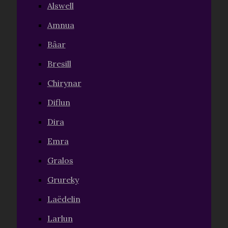
Alswell
Amnua
Bâar
Bresill
Chirynar
Diflun
Dira
Emra
Gralos
Grureky
Laëdelin
Larlun