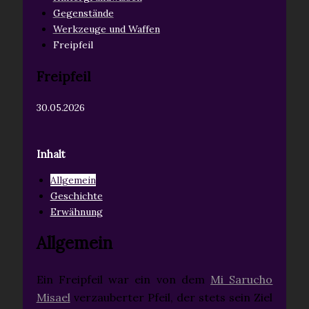
Gegenstände
Werkzeuge und Waffen
Freipfeil
Freipfeil
30.05.2026
Inhalt
Allgemein
Geschichte
Erwähnung
Allgemein
Ein Freipfeil war ein von dem
Mi Sarucho
Misael
verzauberter Pfeil, der stets sein Ziel