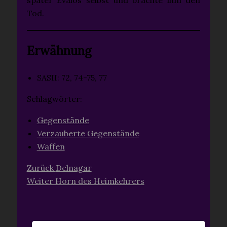
später Evalos selbst und brachte ihm den
Tod.
Erwähnung
SASII: 72, 74-75, 77
Schlagwörter:
Gegenstände
Verzauberte Gegenstände
Waffen
Zurück
Delnagar
Weiter
Horn des Heimkehrers