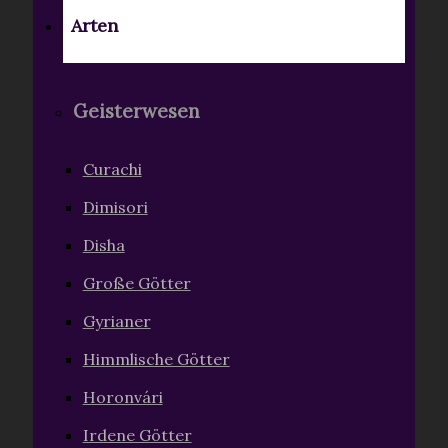
Arten
Geisterwesen
Curachi
Dimisori
Disha
Große Götter
Gyrianer
Himmlische Götter
Horonvári
Irdene Götter