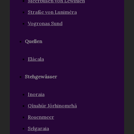
Meerbusen von Lewinien
Straße von Luniméra
Vogronas Sund
Quellen
Elácala
Stehgewässer
Inoraia
Qînshür Jörhinomrhä
Rosenmeer
Selgaraia