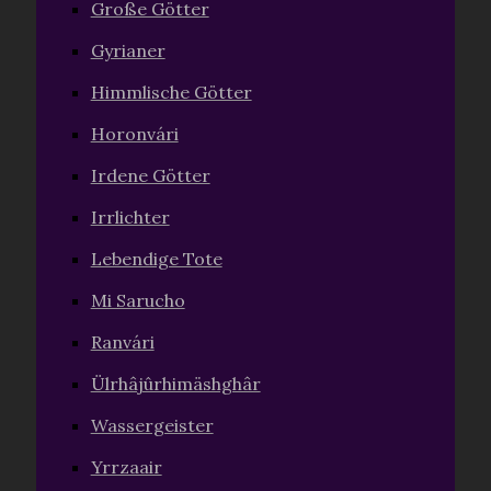
Große Götter
Gyrianer
Himmlische Götter
Horonvári
Irdene Götter
Irrlichter
Lebendige Tote
Mi Sarucho
Ranvári
Ülrhâjûrhimäshghâr
Wassergeister
Yrrzaair