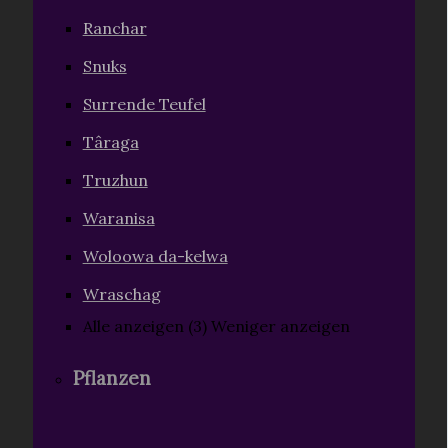
Ranchar
Snuks
Surrende Teufel
Târaga
Truzhun
Waranisa
Woloowa da-kelwa
Wraschag
Alle anzeigen (3)
Weniger anzeigen
Pflanzen