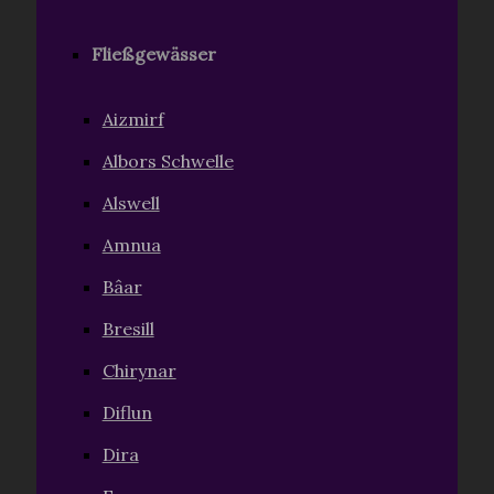
Fließgewässer
Aizmirf
Albors Schwelle
Alswell
Amnua
Bâar
Bresill
Chirynar
Diflun
Dira