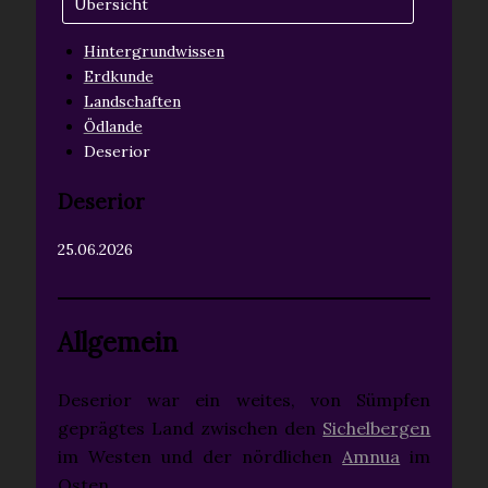
Übersicht
Hintergrundwissen
Erdkunde
Landschaften
Ödlande
Deserior
Deserior
25.06.2026
Allgemein
Deserior war ein weites, von Sümpfen
geprägtes Land zwischen den
Sichelbergen
im Westen und der nördlichen
Amnua
im
Osten.