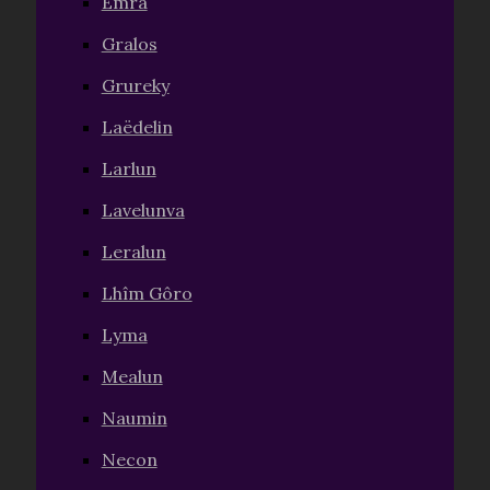
Emra
Gralos
Grureky
Laëdelin
Larlun
Lavelunva
Leralun
Lhîm Gôro
Lyma
Mealun
Naumin
Necon