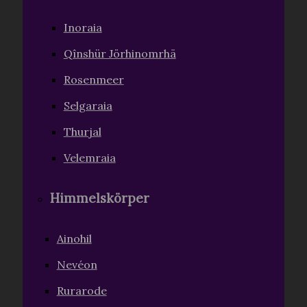
Inoraia
Qînshür Jörhinomrhä
Rosenmeer
Selgaraia
Thurjal
Velemraia
Himmelskörper
Ainohil
Nevéon
Rurarode