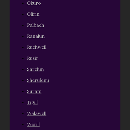
Okuro
Olirin
Palbach
Ranalun
Ruchwell
Rusir
Sarelun
Sherulenu
Suram
Tigill
Walawell
Werill