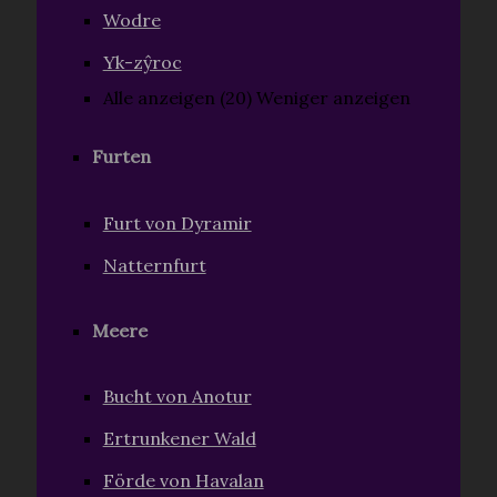
Wodre
Yk-zŷroc
Alle anzeigen (20)
Weniger anzeigen
Furten
Furt von Dyramir
Natternfurt
Meere
Bucht von Anotur
Ertrunkener Wald
Förde von Havalan