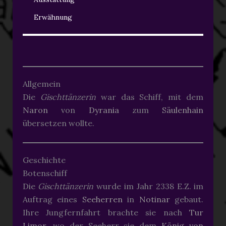
Erwähnung
Allgemein
Die
Gischttänzerin
war das Schiff, mit dem
Naron
von
Dyrania
zum
Säulenhain
übersetzen wollte.
Geschichte
Botenschiff
Die
Gischttänzerin
wurde im Jahr 2338 E.Z. im
Auftrag eines
Seeherren
in
Notinar
gebaut.
Ihre Jungfernfahrt brachte sie nach
Tur
Limor
, wo der Seeherr sie dem
König von