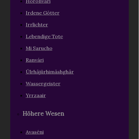
Horonvári
Irdene Götter
Irrlichter
Lebendige Tote
Mi Sarucho
Ranvári
Ülrhâjûrhimäshghâr
Wassergeister
Yrrzaair
Höhere Wesen
Avaséni