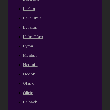
Larlun
Lavelunva
Leralun
Lhîm Gôro
Lyma
Mealun
Naumin
Necon
Okuro
Olirin
Palbach