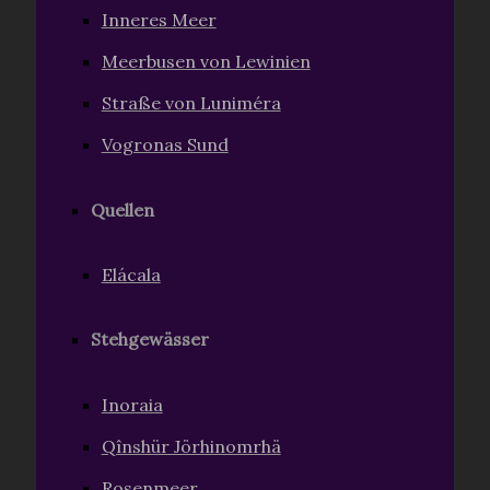
Inneres Meer
Meerbusen von Lewinien
Straße von Luniméra
Vogronas Sund
Quellen
Elácala
Stehgewässer
Inoraia
Qînshür Jörhinomrhä
Rosenmeer