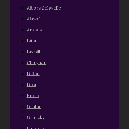
Albors Schwelle
Alswell
Amnua
Bâar
Bresill
Chirynar
Diflun
Dira
Emra
Gralos
Grureky
Laëdelin