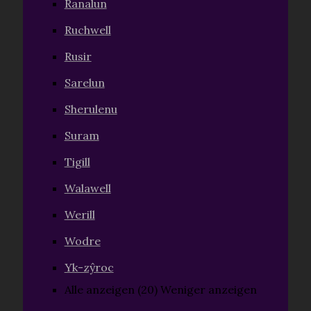
Ranalun
Ruchwell
Rusir
Sarelun
Sherulenu
Suram
Tigill
Walawell
Werill
Wodre
Yk-zŷroc
Alle anzeigen (20)
Weniger anzeigen