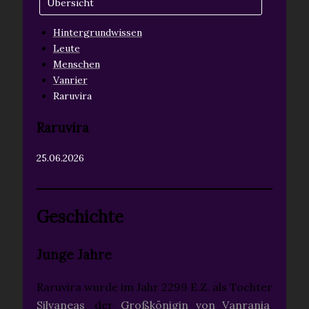
Übersicht
Hintergrundwissen
Leute
Menschen
Vanrier
Raruvira
Raruvira
25.06.2026
Geschichte
Junge Jahre
Raruvira wurde im Jahr 2299 E.Z. als Tochter
Silvaneas
, der
Großkönigin von Vanrania
,