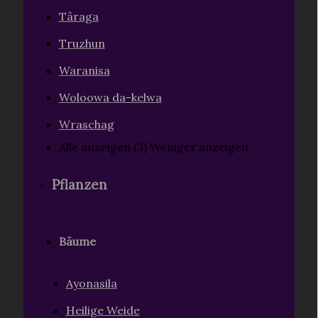
Târaga
Truzhun
Waranisa
Woloowa da-kelwa
Wraschag
Alle anzeigen (3)
Weniger anzeigen
Pflanzen
Bäume
Ayonasila
Heilige Weide