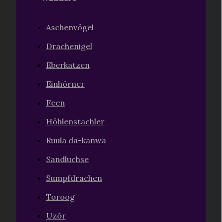
Aschenvögel
Drachenigel
Eberkatzen
Einhörner
Feen
Höhlenstachler
Ruula da-kanwa
Sandluchse
Sumpfdrachen
Toroog
Uzôr