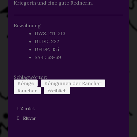
Kriegerin und eine gute Rednerin.
Erwähnung
DWS: 211, 313
DLDD: 222
DHDF: 355
SASI: 68-69
Schlagwörter:
Könige
Königinnen der Ranchar
Ranchar
Weiblich
Zurück
Eluvar