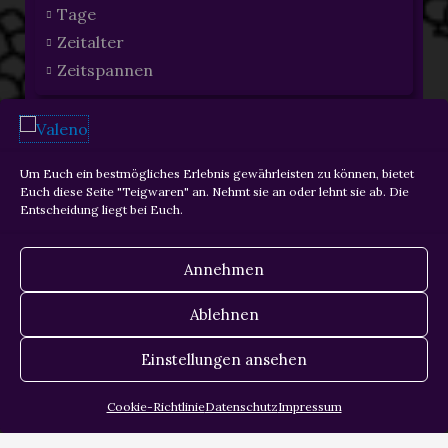
Tage
Zeitalter
Zeitspannen
Um Euch ein bestmögliches Erlebnis gewährleisten zu können, bietet
ZURÜCK
WEITER
Euch diese Seite "Teigwaren" an. Nehmt sie an oder lehnt sie ab. Die
Entscheidung liegt bei Euch.
Annehmen
Ablehnen
Copyright © 2026 Martin Krois
Einstellungen ansehen
Datenschutz
Cookie-Richtlinie
Datenschutz
Impressum
Impressum
Cookie-Richtlinie (EU)