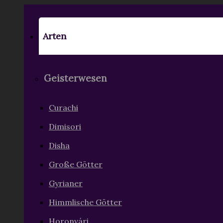
Arten
Geisterwesen
Curachi
Dimisori
Disha
Große Götter
Gyrianer
Himmlische Götter
Horonvári