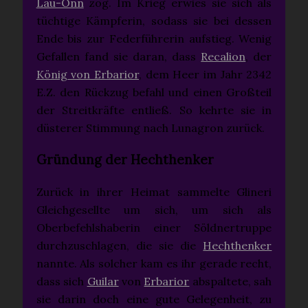
Lau-Onn
zog. Im Krieg erwies sie sich als
tüchtige Kämpferin, sodass sie bei dessen
Ende bis zur Federführerin aufstieg. Wenig
Gefallen fand sie daran, dass
Recalion
, der
König von Erbarior
, dem Heer im Jahr 2342
E.Z. den Rückzug befahl und einen Großteil
der Streitkräfte entließ. So kehrte sie in
düsterer Stimmung nach Lunagron zurück.
Gründung der Hechthenker
Zurück in ihrer Heimat sammelte Glineri
Gleichgesellte um sich, um sich als
Oberbefehlshaberin einer Söldnertruppe
durchzuschlagen, die sie die
Hechthenker
nannte. Als solcher kam es ihr gerade recht,
dass sich
Guilar
von
Erbarior
abspaltete, sah
sie darin doch eine gute Gelegenheit, zu