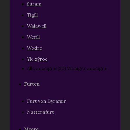
Suram
Tigill
Walawell
Werill
Wodre
Yk-zŷroc
Alle anzeigen (20)
Weniger anzeigen
Furten
Furt von Dyramir
Natternfurt
Meere