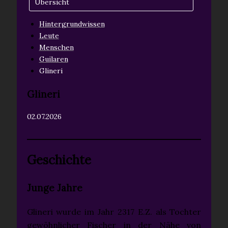
Übersicht
Hintergrundwissen
Leute
Menschen
Guilaren
Glineri
Glineri
02.07.2026
Geschichte
Junge Jahre
Glineri wurde im Jahr 2317 E.Z. als Tochter
gewöhnlicher Fischer in der Nähe von