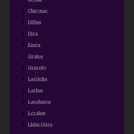
Chirynar
Diflun
Dira
Emra
Gralos
Grureky
Laëdelin
Larlun
Lavelunva
Leralun
Lhîm Gôro