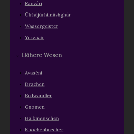
Ranvári
Ülrhâjûrhimäshghâr
Wassergeister
Yrrzaair
Höhere Wesen
Avaséni
Drachen
Erdwandler
Gnomen
Halbmenschen
Knochenbrecher