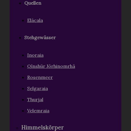
Quellen
Elácala
Stehgewässer
Inoraia
Qînshür Jörhinomrhä
Rosenmeer
Selgaraia
Thurjal
Velemraia
Himmelskörper