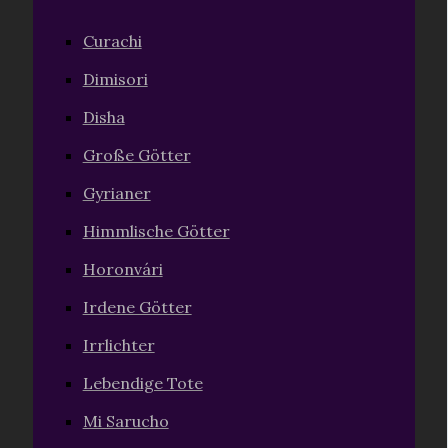
Curachi
Dimisori
Disha
Große Götter
Gyrianer
Himmlische Götter
Horonvári
Irdene Götter
Irrlichter
Lebendige Tote
Mi Sarucho