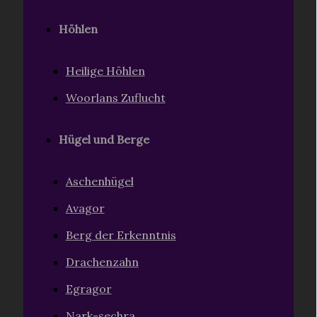
Höhlen
Heilige Höhlen
Woorlans Zuflucht
Hügel und Berge
Aschenhügel
Avagor
Berg der Erkenntnis
Drachenzahn
Egragor
Nark-sechra