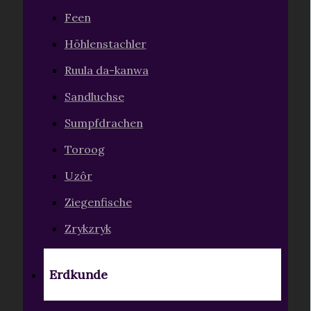
Feen
Höhlenstachler
Ruula da-kanwa
Sandluchse
Sumpfdrachen
Toroog
Uzôr
Ziegenfische
Zrykzryk
Erdkunde