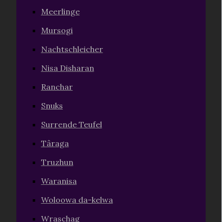
Meerlinge
Mursogi
Nachtschleicher
Nisa Disharan
Ranchar
Snuks
Surrende Teufel
Târaga
Truzhun
Waranisa
Woloowa da-kelwa
Wraschag