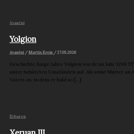
Avaséni
Yolgion
Avaséni
/
Martin Krois
/
27.05.2026
Geschichte Junge Jahre Yolgion wurde im Jahr 1200 ST.
unter behüteten Umständen auf. Als seine Mutter an 
Vaters zu, in dem er bald so […]
Erbaren
Xeruan III